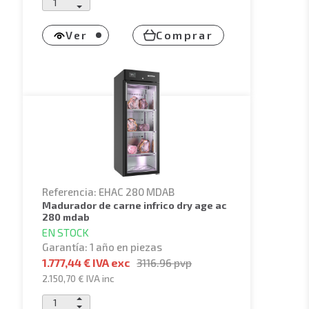
Ver
Comprar
Referencia: EHAC 280 MDAB
madurador de carne infrico dry age ac
280 mdab
EN STOCK
Garantía: 1 año en piezas
1.777,44 € IVA exc
3116.96
pvp
2.150,70 €
IVA inc