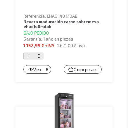
Referencia: EHAC 140 MDAB
nevera maduración carne sobremesa
ehac140mdab
BAJO PEDIDO
Garantía: 1 año en piezas
1.152,99 €
+IVA
1.671,00 €
pvp
Ver
Comprar