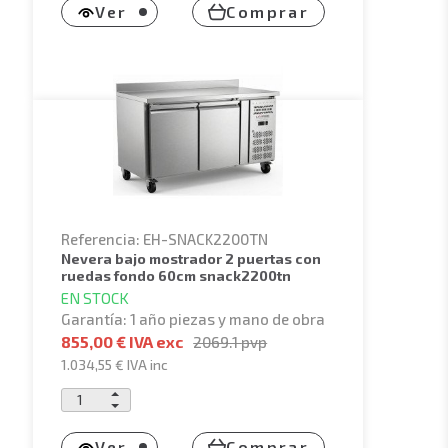
Ver
Comprar
Referencia: EH-SNACK2200TN
nevera bajo mostrador 2 puertas con
ruedas fondo 60cm snack2200tn
EN STOCK
Garantía: 1 año piezas y mano de obra
855,00 € IVA exc
2069.1
pvp
1.034,55 €
IVA inc
Ver
Comprar