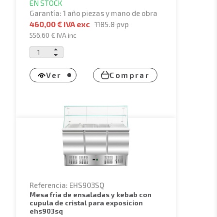
EN STOCK
Garantía: 1 año piezas y mano de obra
460,00 € IVA exc
1185.8
pvp
556,60 €
IVA inc
Ver
Comprar
Referencia: EHS903SQ
mesa fria de ensaladas y kebab con
cupula de cristal para exposicion
ehs903sq