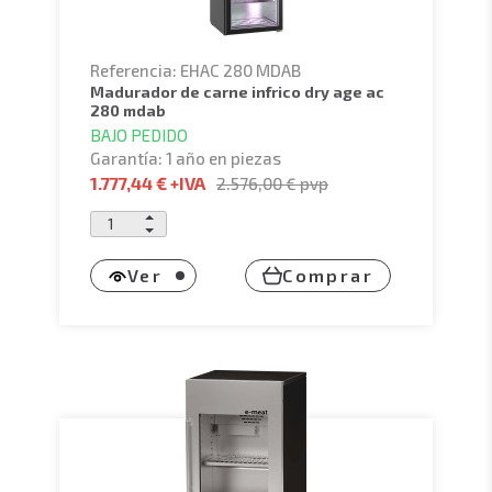
Referencia: EHAC 280 MDAB
madurador de carne infrico dry age ac
280 mdab
BAJO PEDIDO
Garantía: 1 año en piezas
1.777,44 €
+IVA
2.576,00 €
pvp
Ver
Comprar