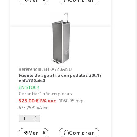
Referencia: EHFA720AIS0
fuente de agua fría con pedales 20l/h
ehfa720ais0
EN STOCK
Garantía: 1 año en piezas
525,00 € IVA exc
1058.75
pvp
635,25 €
IVA inc
Ver
Comprar