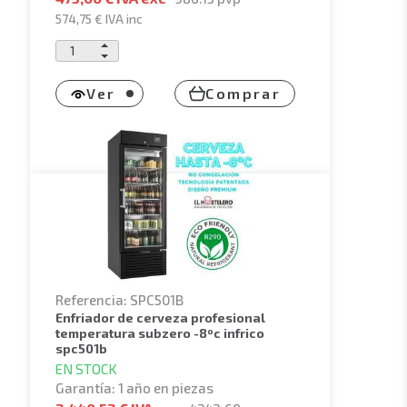
574,75 €
IVA inc
Ver
Comprar
Referencia: SPC501B
enfriador de cerveza profesional
temperatura subzero -8ºc infrico
spc501b
EN STOCK
Garantía: 1 año en piezas