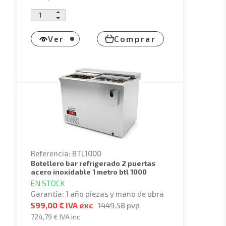
Ver
Comprar
Referencia: BTL1000
botellero bar refrigerado 2 puertas
acero inoxidable 1 metro btl 1000
EN STOCK
Garantía: 1 año piezas y mano de obra
599,00 € IVA exc
1449.58
pvp
724,79 €
IVA inc