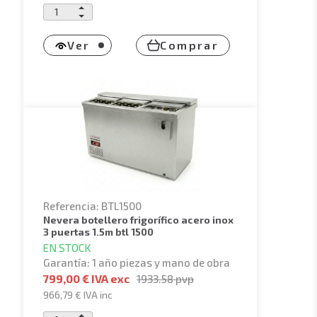
Ver
Comprar
Referencia: BTL1500
nevera botellero frigorífico acero inox
3 puertas 1.5m btl 1500
EN STOCK
Garantía: 1 año piezas y mano de obra
799,00 € IVA exc
1933.58
pvp
966,79 €
IVA inc