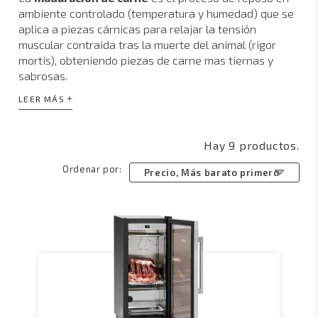
ambiente controlado (temperatura y humedad) que se
aplica a piezas cárnicas para relajar la tensión
muscular contraida tras la muerte del animal (rigor
mortis), obteniendo piezas de carne mas tiernas y
sabrosas.
LEER MÁS
Las
cámaras de maduración de carne
son un
excelente aliado para aquellas
carnicerías
o
restaurantes especializados en carnes
Hay 9 productos.
maduradas
que quieran mantener grandes piezas
Ordenar por:
cárnicas en un proceso de maduración y/o maceración
Precio, Más barato primero
mientras son expuestas.
Nuestros
maduradores de carne
permiten obtener
las condiciones de temperatura y humedad óptimas
para una excelente maduración. Poseen un
termostato y humidostato electrónico para el
adecuado
control de la temperatura y la humedad
relativa del interior de la cámara, permitiendo así una
excelente maduración de los productos cárnicos.