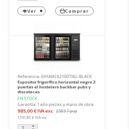
Ver
Comprar
Referencia: EHSNACK2100TNG-BLACK
expositor frigorífico horizontal negro 2
puertas el hostelero backbar pubs y
discotecas
EN STOCK
Garantía: 1 año piezas y mano de obra
985,00 € IVA exc
2383.7
pvp
1.191,85 €
IVA inc