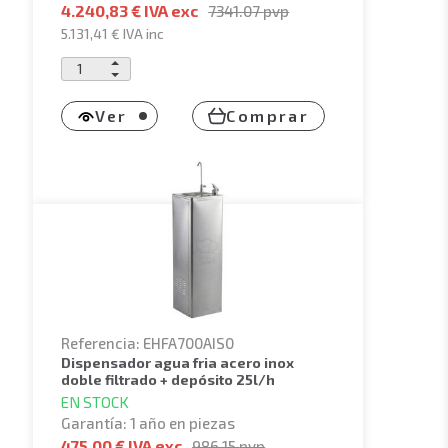
4.240,83 € IVA exc
7341.07
pvp
5.131,41 €
IVA inc
Ver
Comprar
Referencia: EHFA700AIS0
dispensador agua fria acero inox
doble filtrado + depósito 25l/h
EN STOCK
Garantía: 1 año en piezas
475,00 € IVA exc
986.15
pvp