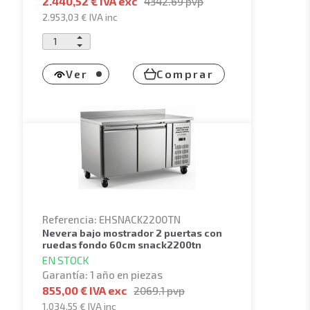
2.440,52 € IVA exc
4342.69
pvp
2.953,03 €
IVA inc
Ver
Comprar
Referencia: EHSNACK2200TN
nevera bajo mostrador 2 puertas con
ruedas fondo 60cm snack2200tn
EN STOCK
Garantía: 1 año en piezas
855,00 € IVA exc
2069.1
pvp
1.034,55 €
IVA inc