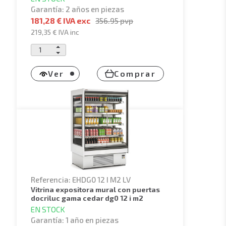
Garantía: 2 años en piezas
181,28 € IVA exc
356.95
pvp
219,35 €
IVA inc
Ver
Comprar
Referencia: EHDG0 12 I M2 LV
vitrina expositora mural con puertas
docriluc gama cedar dg0 12 i m2
EN STOCK
Garantía: 1 año en piezas