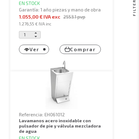
FILTER
EN STOCK
Garantía: 1 año piezas y mano de obra
1.055,00 € IVA exc
2553.1
pvp
1.276,55 €
IVA inc
Ver
Comprar
Referencia: EH061012
lavamanos acero inoxidable con
pulsador de pie y válvula mezcladora
de agua
EN STOCK