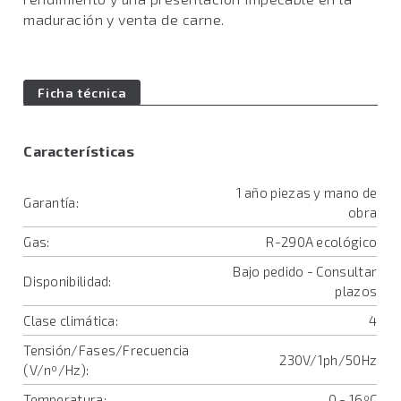
maduración y venta de carne.
Ficha técnica
Características
1 año piezas y mano de
Garantía:
obra
Gas:
R-290A ecológico
Bajo pedido - Consultar
Disponibilidad:
plazos
Clase climática:
4
Tensión/Fases/Frecuencia
230V/1ph/50Hz
(V/nº/Hz):
Temperatura:
0 - 16ºC