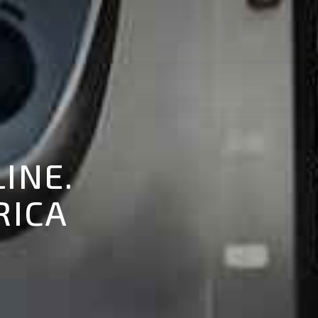
INE.
RICA