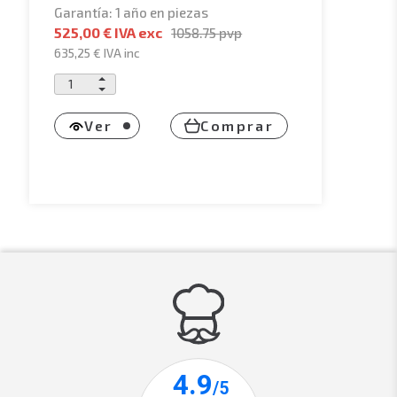
Garantía: 1 año en piezas
525,00 € IVA exc
1058.75
pvp
635,25 €
IVA inc
Ver
Comprar