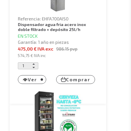
Referencia: EHFA700AIS0
dispensador agua fria acero inox
doble filtrado + depósito 25l/h
EN STOCK
Garantía: 1 año en piezas
475,00 € IVA exc
986.15
pvp
574,75 €
IVA inc
Ver
Comprar