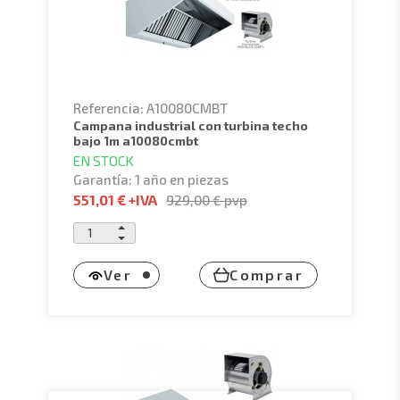
Referencia: A10080CMBT
campana industrial con turbina techo
bajo 1m a10080cmbt
EN STOCK
Garantía: 1 año en piezas
551,01 €
+IVA
929,00 €
pvp
Ver
Comprar