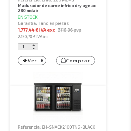
madurador de carne infrico dry age ac
280 mdab
EN STOCK
Garantía: 1 año en piezas
1.777,44 € IVA exc
3116.96
pvp
2.150,70 €
IVA inc
Ver
Comprar
Referencia: EH-SNACK2100TNG-BLACK