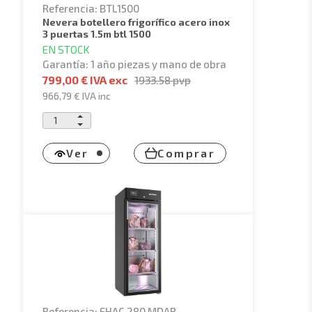
Referencia: BTL1500
nevera botellero frigorífico acero inox
3 puertas 1.5m btl 1500
EN STOCK
Garantía: 1 año piezas y mano de obra
799,00 € IVA exc
1933.58
pvp
966,79 €
IVA inc
Ver
Comprar
Referencia: EHAC 280 MDAB