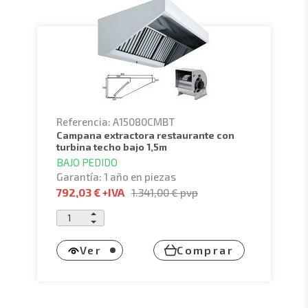
Referencia: A15080CMBT
campana extractora restaurante con
turbina techo bajo 1,5m
BAJO PEDIDO
Garantía: 1 año en piezas
792,03 €
+IVA
1.341,00 €
pvp
Ver
Comprar