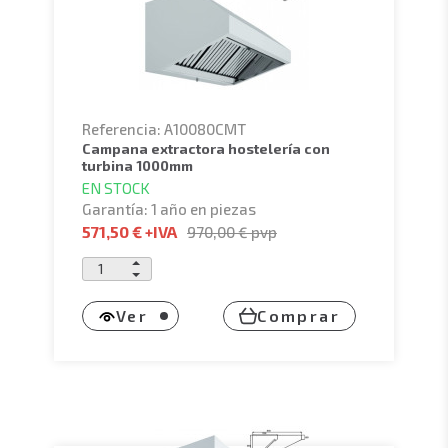
Referencia: A10080CMT
campana extractora hostelería con
turbina 1000mm
EN STOCK
Garantía: 1 año en piezas
571,50 €
+IVA
970,00 €
pvp
Ver
Comprar