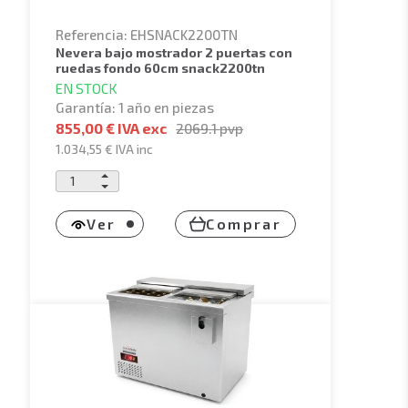
Referencia: EHSNACK2200TN
nevera bajo mostrador 2 puertas con
ruedas fondo 60cm snack2200tn
EN STOCK
Garantía: 1 año en piezas
855,00 € IVA exc
2069.1
pvp
1.034,55 €
IVA inc
Ver
Comprar