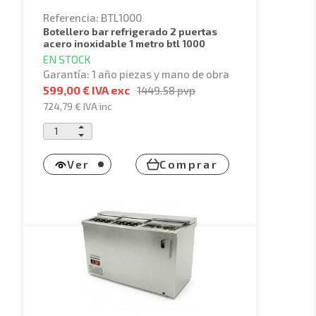
Referencia: BTL1000
botellero bar refrigerado 2 puertas
acero inoxidable 1 metro btl 1000
EN STOCK
Garantía: 1 año piezas y mano de obra
599,00 € IVA exc
1449.58
pvp
724,79 €
IVA inc
Ver
Comprar