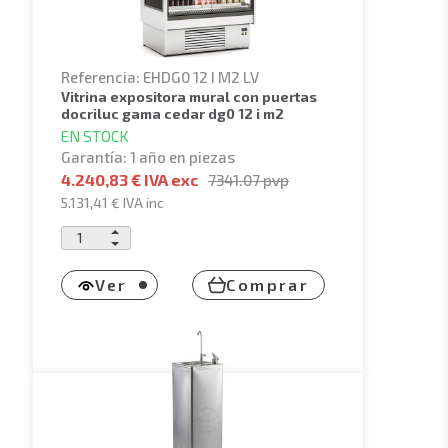
Referencia: EHDG0 12 I M2 LV
vitrina expositora mural con puertas
docriluc gama cedar dg0 12 i m2
EN STOCK
Garantía: 1 año en piezas
4.240,83 € IVA exc
7341.07
pvp
5.131,41 €
IVA inc
Ver
Comprar