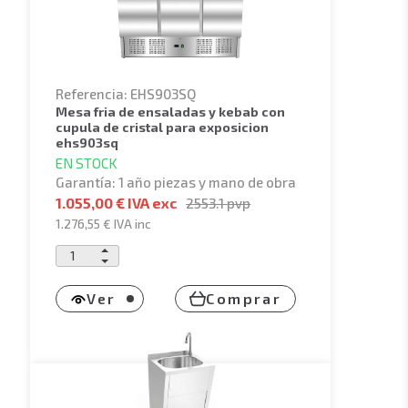
Referencia: EHS903SQ
mesa fria de ensaladas y kebab con
cupula de cristal para exposicion
ehs903sq
EN STOCK
Garantía: 1 año piezas y mano de obra
1.055,00 € IVA exc
2553.1
pvp
1.276,55 €
IVA inc
Ver
Comprar