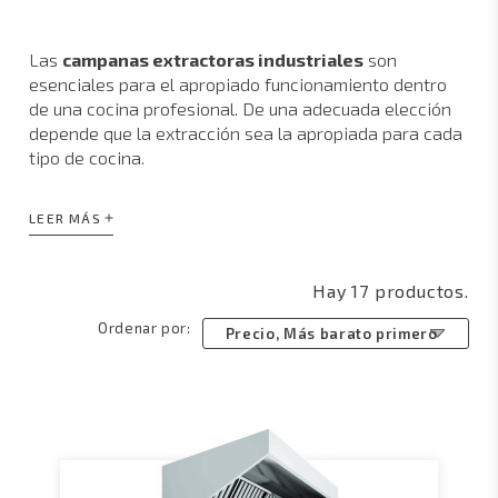
Las
campanas extractoras industriales
son
esenciales para el apropiado funcionamiento dentro
de una cocina profesional. De una adecuada elección
depende que la extracción sea la apropiada para cada
tipo de cocina.
Las cocinas en negocios de hostelería están
LEER MÁS
expuestas a diversos focos de calor como el de los
fogones de cocción, el desprendido por los
condensadores de los refrigeradores industriales y el
Hay 17 productos.
del resto de maquinaria de cocina. Todo esto sumado
Ordenar por:
al calor de los días de verano incrementa
Precio, Más barato primero
considerablemente la temperatura ambiente de la
cocina industrial, por lo que es muy importante que su
cocina disponga de
equipos de extracción
de olores,
vapores y calor para mantenerla convenientemente
ventilada y con una temperatura ambiente en la que
los cocineros puedan trabajar adecuadamente.