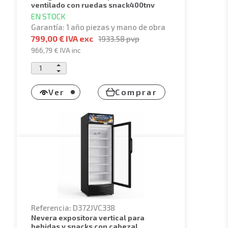
ventilado con ruedas snack400tnv
EN STOCK
Garantía: 1 año piezas y mano de obra
799,00 € IVA exc
1933.58
pvp
966,79 €
IVA inc
Ver
Comprar
Referencia: D372JVC338
nevera expositora vertical para
bebidas y snacks con cabezal