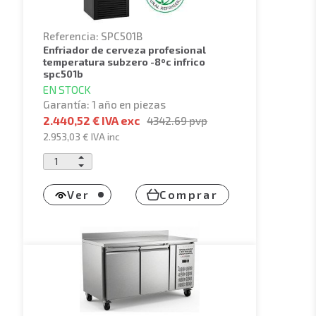
Referencia: SPC501B
enfriador de cerveza profesional
temperatura subzero -8ºc infrico
spc501b
EN STOCK
Garantía: 1 año en piezas
2.440,52 € IVA exc
4342.69
pvp
2.953,03 €
IVA inc
Ver
Comprar