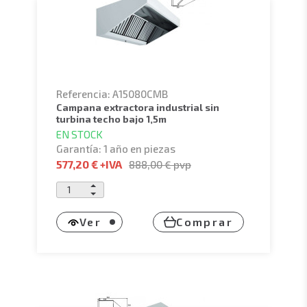
Referencia: A15080CMB
campana extractora industrial sin
turbina techo bajo 1,5m
EN STOCK
Garantía: 1 año en piezas
577,20 €
+IVA
888,00 €
pvp
Ver
Comprar