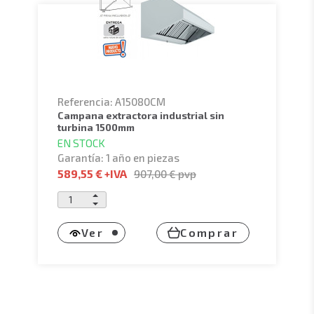
Referencia: A15080CM
campana extractora industrial sin
turbina 1500mm
EN STOCK
Garantía: 1 año en piezas
589,55 €
+IVA
907,00 €
pvp
Ver
Comprar