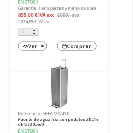
EN STOCK
Garantía: 1 año piezas y mano de obra
855,00 € IVA exc
2069.1
pvp
1.034,55 €
IVA inc
Ver
Comprar
Referencia: EHFA720AIS0
fuente de agua fría con pedales 20l/h
ehfa720ais0
EN STOCK