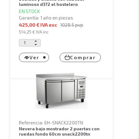
luminoso d372 el hostelero
EN STOCK
Garantía: 1 año en piezas
425,00 € IVA exc
1028.5
pvp
514,25 €
IVA inc
Ver
Comprar
Referencia: EH-SNACK2200TN
nevera bajo mostrador 2 puertas con
ruedas fondo 60cm snack2200tn