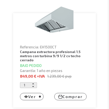
Referencia: EH1500CT
campana extractora profesional 1.5
metros con turbina 9/9 1/2 cv techo
cerrado
BAJO PEDIDO
Garantía: 1 año en piezas
849,00 €
+IVA
1.239,00 €
pvp
Ver
Comprar