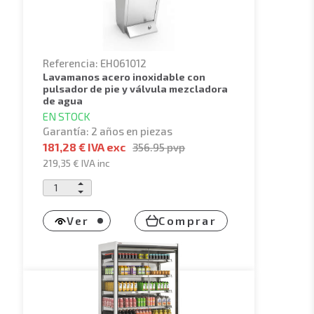
Referencia: EH061012
lavamanos acero inoxidable con
pulsador de pie y válvula mezcladora
de agua
EN STOCK
Garantía: 2 años en piezas
181,28 € IVA exc
356.95
pvp
219,35 €
IVA inc
Ver
Comprar