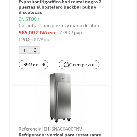
expositor frigorífico horizontal negro 2
puertas el hostelero backbar pubs y
discotecas
EN STOCK
Garantía: 1 año piezas y mano de obra
985,00 € IVA exc
2383.7
pvp
1.191,85 €
IVA inc
Ver
Comprar
Referencia: EH-SNACK400TNV
refrigerador vertical para restaurante