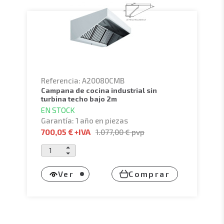
Referencia: A20080CMB
campana de cocina industrial sin
turbina techo bajo 2m
EN STOCK
Garantía: 1 año en piezas
700,05 €
+IVA
1.077,00 €
pvp
Ver
Comprar