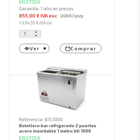
EN STOCK
Garantía: 1 año en piezas
855,00 € IVA exc
2069.1
pvp
1.034,55 €
IVA inc
Ver
Comprar
Referencia: BTL1000
botellero bar refrigerado 2 puertas
acero inoxidable 1 metro btl 1000
EN STOCK