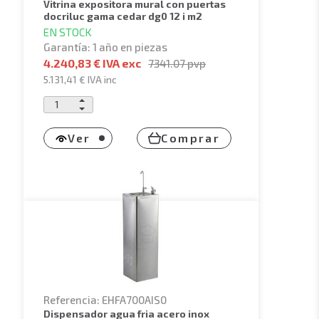
vitrina expositora mural con puertas
docriluc gama cedar dg0 12 i m2
EN STOCK
Garantía: 1 año en piezas
4.240,83 € IVA exc
7341.07
pvp
5.131,41 €
IVA inc
Ver
Comprar
Referencia: EHFA700AIS0
dispensador agua fria acero inox