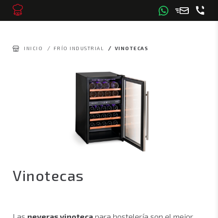
/
/
INICIO
FRÍO INDUSTRIAL
VINOTECAS
Vinotecas
Las
neveras vinoteca
para hostelería son el mejor