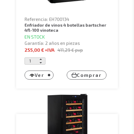
Referencia: EH700134
enfriador de vinos 4 botellas bartscher
4fl-100 vinoteca
EN STOCK
Garantía: 2 años en piezas
255,00 €
+IVA
411,29 €
pvp
Ver
Comprar