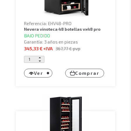
Referencia: EHV48-PRO
nevera vinoteca 48 botellas vx48 pro
BAJO PEDIDO
Garantía: 3 años en piezas
345,33 €
+IVA
367,77 €
pvp
Ver
Comprar