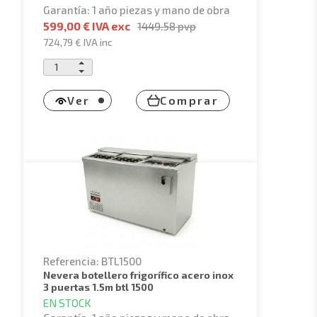
Garantía: 1 año piezas y mano de obra
599,00 € IVA exc
1449.58
pvp
724,79 €
IVA inc
Ver
Comprar
Referencia: BTL1500
nevera botellero frigorífico acero inox
3 puertas 1.5m btl 1500
EN STOCK