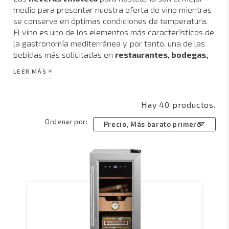
medio para presentar nuestra oferta de vino mientras
se conserva en óptimas condiciones de temperatura.
El vino es uno de los elementos más característicos de
la gastronomía mediterránea y, por tanto, una de las
bebidas más solicitadas en
restaurantes, bodegas,
bares, licorerías, y enotecas
.
LEER MÁS
Nuestra gama de
botelleros para vino
incluye modelos con distintos diseños y
Hay 40 productos.
características aunque tienen en común dos
Ordenar por:
elementos: una
excelente visión interna
para que
Precio, Más barato primero
las botellas de vino sean debidamente expuestas y un
diseño elegante
que aumenta el valor decorativo del
lugar en el que se ubican.
Los
armarios vinoteca
o
armarios para vino
son
principalmente utilizados en negocios de
hostelería, aunque también se utilizan en bodegas
particulares o espacios privados en los que se
comparte la pasión por el vino. Si desea conservar