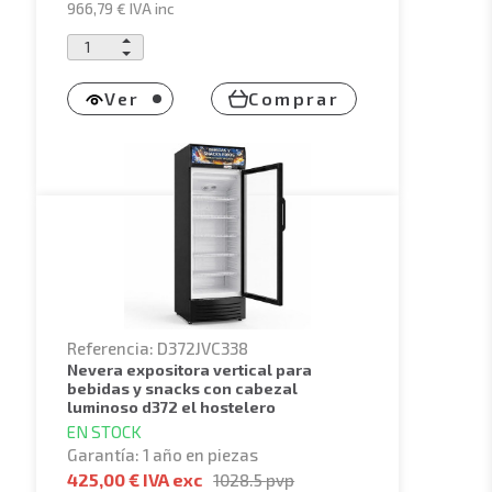
966,79 €
IVA inc
Ver
Comprar
Referencia: D372JVC338
nevera expositora vertical para
bebidas y snacks con cabezal
luminoso d372 el hostelero
EN STOCK
Garantía: 1 año en piezas
425,00 € IVA exc
1028.5
pvp