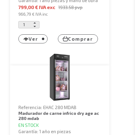
Garantía: 1 año piezas y mano de obra
799,00 € IVA exc
1933.58
pvp
966,79 €
IVA inc
Ver
Comprar
Referencia: EHAC 280 MDAB
madurador de carne infrico dry age ac
280 mdab
EN STOCK
Garantía: 1 año en piezas