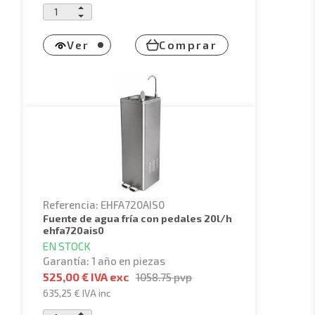
Ver
Comprar
Referencia: EHFA720AIS0
fuente de agua fría con pedales 20l/h
ehfa720ais0
EN STOCK
Garantía: 1 año en piezas
525,00 € IVA exc
1058.75
pvp
635,25 €
IVA inc