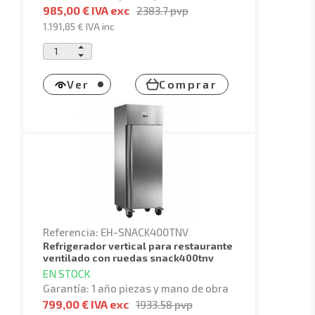
985,00 € IVA exc
2383.7
pvp
1.191,85 €
IVA inc
Ver
Comprar
Referencia: EH-SNACK400TNV
refrigerador vertical para restaurante
ventilado con ruedas snack400tnv
EN STOCK
Garantía: 1 año piezas y mano de obra
799,00 € IVA exc
1933.58
pvp