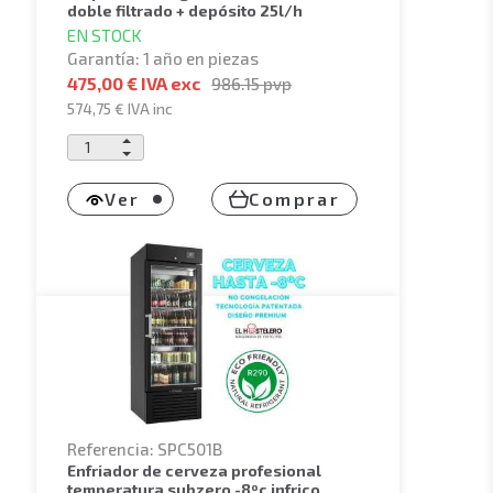
doble filtrado + depósito 25l/h
EN STOCK
Garantía: 1 año en piezas
475,00 € IVA exc
986.15
pvp
574,75 €
IVA inc
Ver
Comprar
Referencia: SPC501B
enfriador de cerveza profesional
temperatura subzero -8ºc infrico