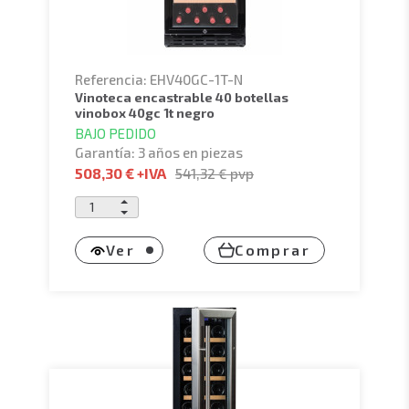
Referencia: EHV40GC-1T-N
vinoteca encastrable 40 botellas
vinobox 40gc 1t negro
BAJO PEDIDO
Garantía: 3 años en piezas
508,30 €
+IVA
541,32 €
pvp
Ver
Comprar