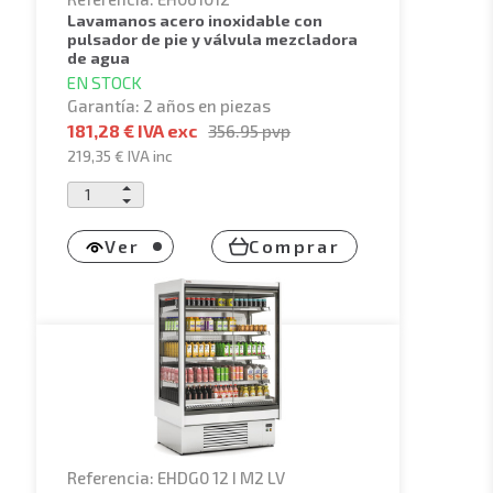
lavamanos acero inoxidable con
pulsador de pie y válvula mezcladora
de agua
EN STOCK
Garantía: 2 años en piezas
181,28 € IVA exc
356.95
pvp
219,35 €
IVA inc
Ver
Comprar
Referencia: EHDG0 12 I M2 LV