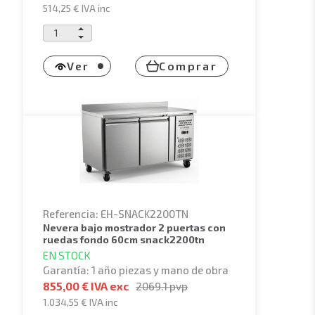
514,25 €
IVA inc
Ver
Comprar
Referencia: EH-SNACK2200TN
nevera bajo mostrador 2 puertas con
ruedas fondo 60cm snack2200tn
EN STOCK
Garantía: 1 año piezas y mano de obra
855,00 € IVA exc
2069.1
pvp
1.034,55 €
IVA inc