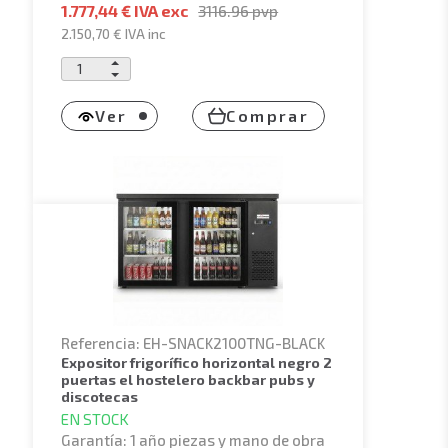
1.777,44 € IVA exc
3116.96
pvp
2.150,70 €
IVA inc
Ver
Comprar
Referencia: EH-SNACK2100TNG-BLACK
expositor frigorífico horizontal negro 2
puertas el hostelero backbar pubs y
discotecas
EN STOCK
Garantía: 1 año piezas y mano de obra