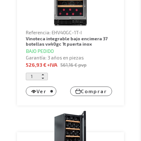
Referencia: EHV40GC-1T-I
vinoteca integrable bajo encimera 37
botellas vx40gc 1t puerta inox
BAJO PEDIDO
Garantía: 3 años en piezas
526,93 €
+IVA
561,16 €
pvp
Ver
Comprar