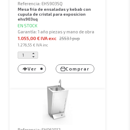
Referencia: EHS903SQ
mesa fria de ensaladas y kebab con
cupula de cristal para exposicion
ehs903sq
EN STOCK
Garantía: 1 año piezas y mano de obra
1.055,00 € IVA exc
2553.1
pvp
1.276,55 €
IVA inc
Ver
Comprar
Referencia: EH061012