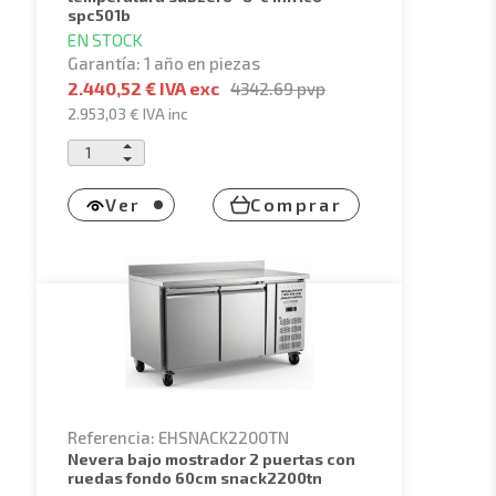
spc501b
EN STOCK
Garantía: 1 año en piezas
2.440,52 € IVA exc
4342.69
pvp
2.953,03 €
IVA inc
Ver
Comprar
Referencia: EHSNACK2200TN
nevera bajo mostrador 2 puertas con
ruedas fondo 60cm snack2200tn