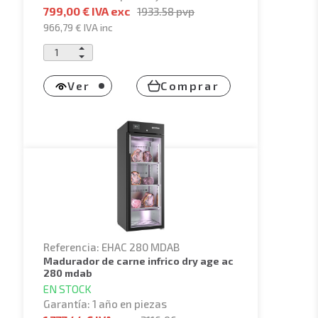
799,00 € IVA exc
1933.58
pvp
966,79 €
IVA inc
Ver
Comprar
Referencia: EHAC 280 MDAB
madurador de carne infrico dry age ac
280 mdab
EN STOCK
Garantía: 1 año en piezas