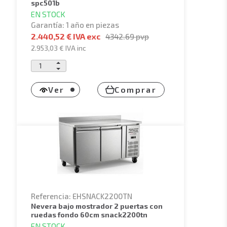
spc501b
EN STOCK
Garantía: 1 año en piezas
2.440,52 € IVA exc
4342.69
pvp
2.953,03 €
IVA inc
Ver
Comprar
Referencia: EHSNACK2200TN
nevera bajo mostrador 2 puertas con
ruedas fondo 60cm snack2200tn
EN STOCK