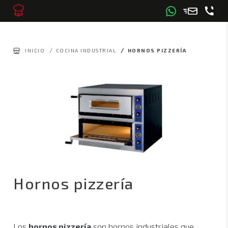
/
/
INICIO
COCINA INDUSTRIAL
HORNOS PIZZERÍA
Hornos pizzería
Los
hornos pizzería
son hornos industriales que