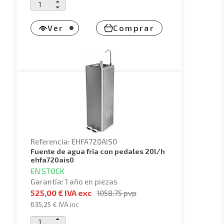
Ver
Comprar
Referencia: EHFA720AIS0
fuente de agua fría con pedales 20l/h
ehfa720ais0
EN STOCK
Garantía: 1 año en piezas
525,00 € IVA exc
1058.75
pvp
635,25 €
IVA inc