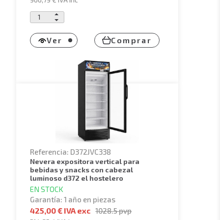
966,79 €
IVA inc
Ver
Comprar
Referencia: D372JVC338
nevera expositora vertical para
bebidas y snacks con cabezal
luminoso d372 el hostelero
EN STOCK
Garantía: 1 año en piezas
425,00 € IVA exc
1028.5
pvp