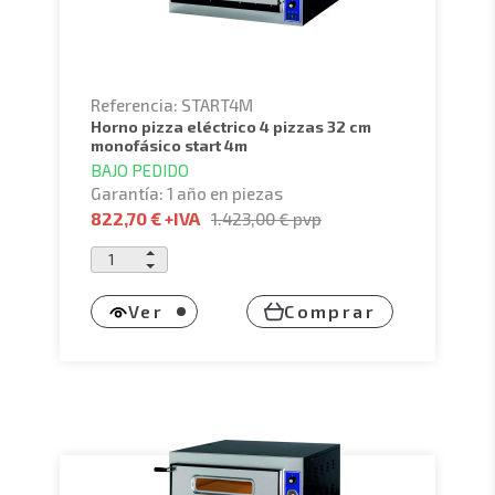
Referencia: START4M
horno pizza eléctrico 4 pizzas 32 cm
monofásico start 4m
BAJO PEDIDO
Garantía: 1 año en piezas
822,70 €
+IVA
1.423,00 €
pvp
Ver
Comprar