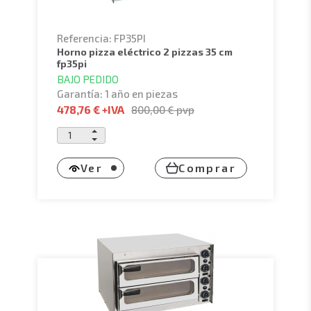
Referencia: FP35PI
horno pizza eléctrico 2 pizzas 35 cm
fp35pi
BAJO PEDIDO
Garantía: 1 año en piezas
478,76 €
+IVA
800,00 €
pvp
Ver
Comprar