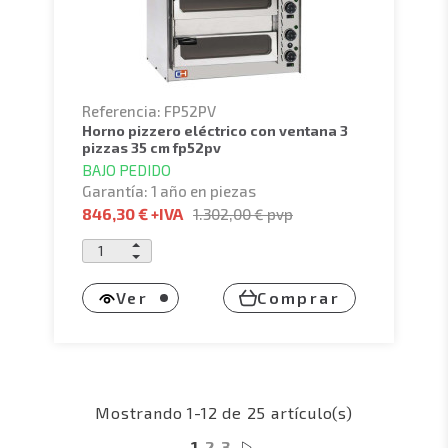
Referencia: FP52PV
horno pizzero eléctrico con ventana 3
pizzas 35 cm fp52pv
BAJO PEDIDO
Garantía: 1 año en piezas
846,30 €
+IVA
1.302,00 €
pvp
Ver
Comprar
Mostrando 1-12 de 25 artículo(s)
1
2
3