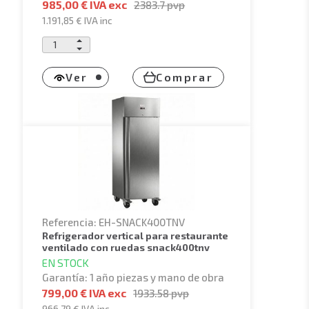
985,00 € IVA exc
2383.7
pvp
1.191,85 €
IVA inc
Ver
Comprar
Referencia: EH-SNACK400TNV
refrigerador vertical para restaurante
ventilado con ruedas snack400tnv
EN STOCK
Garantía: 1 año piezas y mano de obra
799,00 € IVA exc
1933.58
pvp