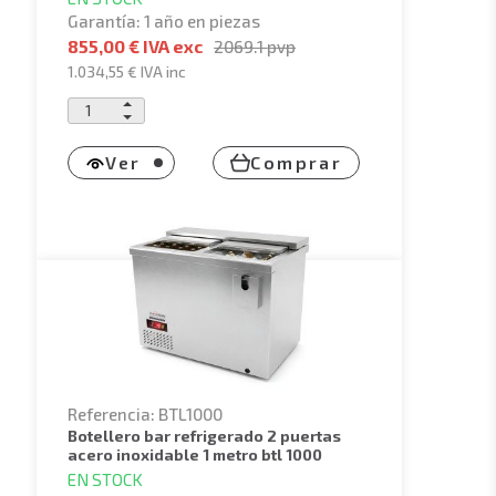
Garantía: 1 año en piezas
855,00 € IVA exc
2069.1
pvp
1.034,55 €
IVA inc
Ver
Comprar
Referencia: BTL1000
botellero bar refrigerado 2 puertas
acero inoxidable 1 metro btl 1000
EN STOCK