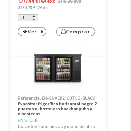
1.777,44 € IVA exc
3116.96
pvp
2.150,70 €
IVA inc
Ver
Comprar
Referencia: EH-SNACK2100TNG-BLACK
expositor frigorífico horizontal negro 2
puertas el hostelero backbar pubs y
discotecas
EN STOCK
Garantía: 1 año piezas y mano de obra