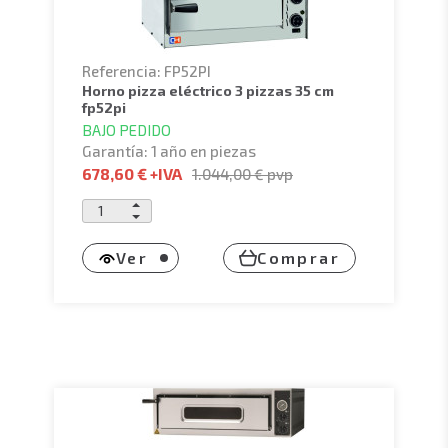
Referencia: FP52PI
horno pizza eléctrico 3 pizzas 35 cm
fp52pi
BAJO PEDIDO
Garantía: 1 año en piezas
678,60 €
+IVA
1.044,00 €
pvp
Ver
Comprar