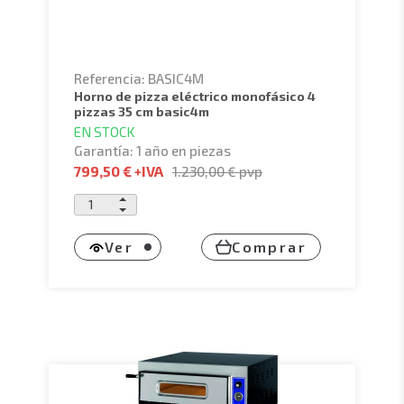
Referencia: BASIC4M
horno de pizza eléctrico monofásico 4
pizzas 35 cm basic4m
EN STOCK
Garantía: 1 año en piezas
799,50 €
+IVA
1.230,00 €
pvp
Ver
Comprar