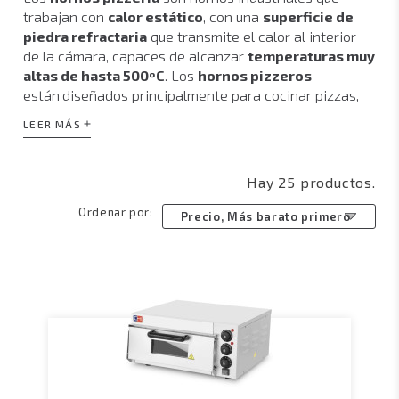
trabajan con
calor estático
, con una
superficie de
piedra refractaria
que transmite el calor al interior
de la cámara, capaces de alcanzar
temperaturas muy
altas de hasta 500ºC
. Los
hornos pizzeros
están
diseñados principalmente para cocinar pizzas,
por lo que su capacidad se mide por la cantidad de
LEER MÁS
pizzas que pueden albergar de forma simultánea
según el diámetro de las mismas.
Hay 25 productos.
La transmisión estática del calor mediante piedra
Ordenar por:
refractaria permite obtener magníficos resultados en
Precio, Más barato primero
las pizzas puesto que proporcionan un tostado
excelente de la masa en la zona inferior y una cocción
rápida y eficiente de los ingredientes a través de la
superficie refractaria superior. La masa, el queso, el
tomate y los ingredientes son importantes para
obtener una sabrosa pizza, pero el verdadero secreto
de las mejores pizzerías es realizar la cocción en un
buen
horno de pizza
.