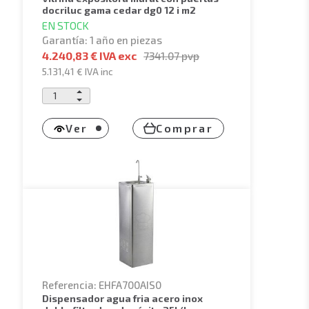
docriluc gama cedar dg0 12 i m2
EN STOCK
Garantía: 1 año en piezas
4.240,83 € IVA exc
7341.07
pvp
5.131,41 €
IVA inc
Ver
Comprar
Referencia: EHFA700AIS0
dispensador agua fria acero inox