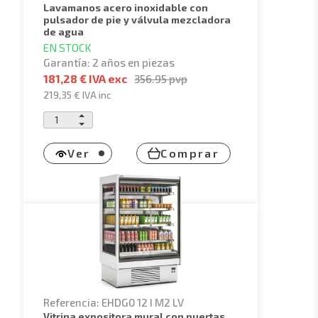
lavamanos acero inoxidable con
pulsador de pie y válvula mezcladora
de agua
EN STOCK
Garantía: 2 años en piezas
181,28 € IVA exc
356.95
pvp
219,35 €
IVA inc
Ver
Comprar
Referencia: EHDG0 12 I M2 LV
vitrina expositora mural con puertas