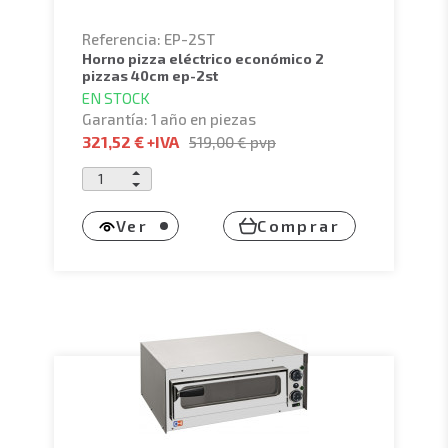
profesionales para pizza como se muestra en la
siguiente selección:
Referencia: EP-2ST
horno pizza eléctrico económico 2
pizzas 40cm ep-2st
EN STOCK
Garantía: 1 año en piezas
321,52 €
+IVA
519,00 €
pvp
Ver
Comprar