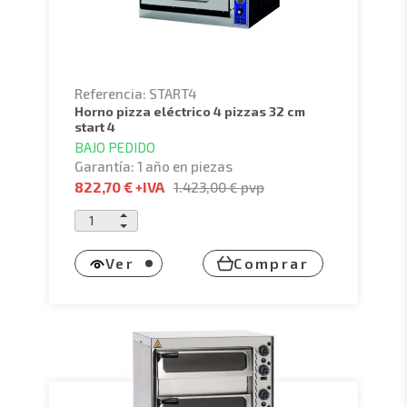
Referencia: START4
horno pizza eléctrico 4 pizzas 32 cm
start 4
BAJO PEDIDO
Garantía: 1 año en piezas
822,70 €
+IVA
1.423,00 €
pvp
Ver
Comprar