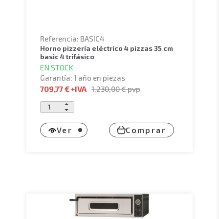
Referencia: BASIC4
horno pizzería eléctrico 4 pizzas 35 cm
basic 4 trifásico
EN STOCK
Garantía: 1 año en piezas
709,77 €
+IVA
1.230,00 €
pvp
Ver
Comprar