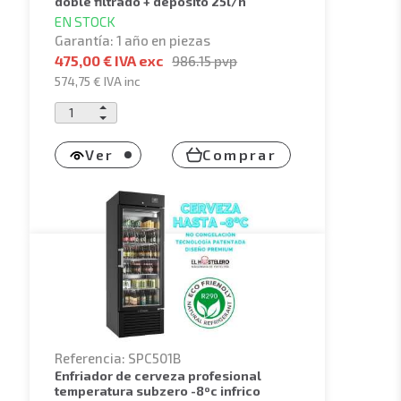
doble filtrado + depósito 25l/h
EN STOCK
Garantía: 1 año en piezas
475,00 € IVA exc
986.15
pvp
574,75 €
IVA inc
Ver
Comprar
Referencia: SPC501B
enfriador de cerveza profesional
temperatura subzero -8ºc infrico