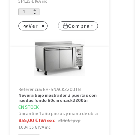
514,25 €
IVA inc
Ver
Comprar
Referencia: EH-SNACK2200TN
nevera bajo mostrador 2 puertas con
ruedas fondo 60cm snack2200tn
EN STOCK
Garantía: 1 año piezas y mano de obra
855,00 € IVA exc
2069.1
pvp
1.034,55 €
IVA inc