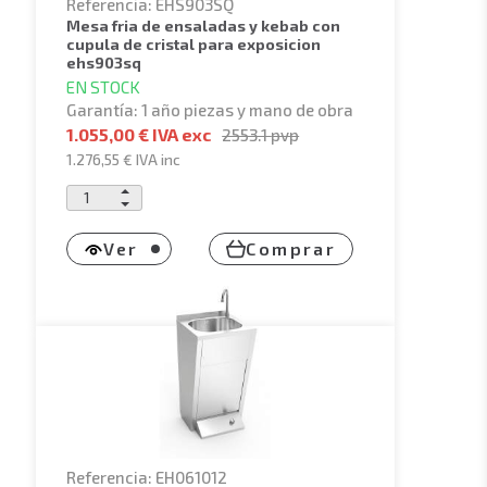
Referencia: EHS903SQ
mesa fria de ensaladas y kebab con
cupula de cristal para exposicion
ehs903sq
EN STOCK
Garantía: 1 año piezas y mano de obra
1.055,00 € IVA exc
2553.1
pvp
1.276,55 €
IVA inc
Ver
Comprar
Referencia: EH061012