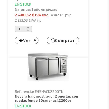
EN STOCK
Garantía: 1 año en piezas
2.440,52 € IVA exc
4342.69
pvp
2.953,03 €
IVA inc
Ver
Comprar
Referencia: EHSNACK2200TN
nevera bajo mostrador 2 puertas con
ruedas fondo 60cm snack2200tn
EN STOCK