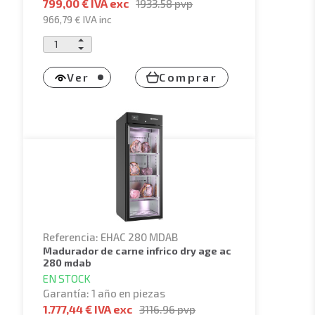
799,00 € IVA exc
1933.58
pvp
966,79 €
IVA inc
Ver
Comprar
Referencia: EHAC 280 MDAB
madurador de carne infrico dry age ac
280 mdab
EN STOCK
Garantía: 1 año en piezas
1.777,44 € IVA exc
3116.96
pvp