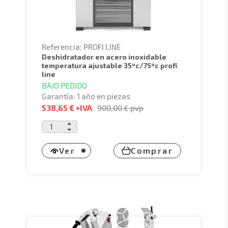
Referencia: PROFI LINE
deshidratador en acero inoxidable
temperatura ajustable 35ºc/75ºc profi
line
BAJO PEDIDO
Garantía: 1 año en piezas
538,65 €
+IVA
900,00 €
pvp
Ver
Comprar