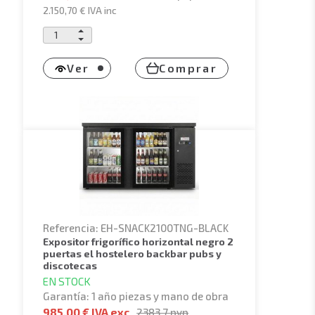
2.150,70 €
IVA inc
Ver
Comprar
Referencia: EH-SNACK2100TNG-BLACK
expositor frigorífico horizontal negro 2
puertas el hostelero backbar pubs y
discotecas
EN STOCK
Garantía: 1 año piezas y mano de obra
985,00 € IVA exc
2383.7
pvp