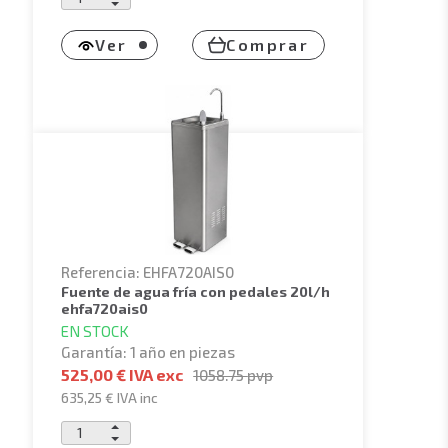
Ver
Comprar
Referencia: EHFA720AIS0
fuente de agua fría con pedales 20l/h
ehfa720ais0
EN STOCK
Garantía: 1 año en piezas
525,00 € IVA exc
1058.75
pvp
635,25 €
IVA inc