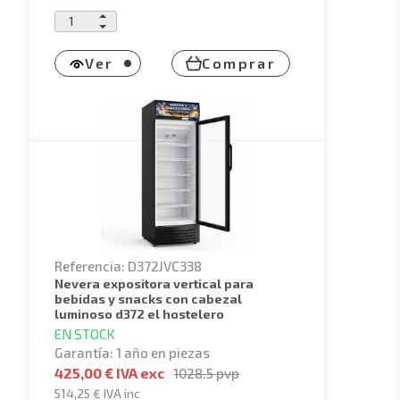
Ver
Comprar
Referencia: D372JVC338
nevera expositora vertical para
bebidas y snacks con cabezal
luminoso d372 el hostelero
EN STOCK
Garantía: 1 año en piezas
425,00 € IVA exc
1028.5
pvp
514,25 €
IVA inc