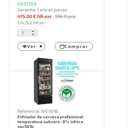
EN STOCK
Garantía: 1 año en piezas
475,00 € IVA exc
986.15
pvp
574,75 €
IVA inc
Ver
Comprar
Referencia: SPC501B
enfriador de cerveza profesional
temperatura subzero -8ºc infrico
spc501b