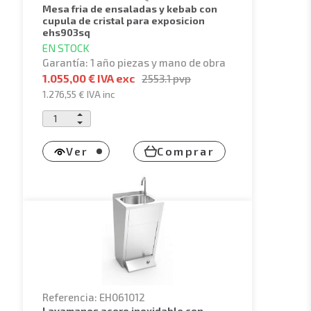
mesa fria de ensaladas y kebab con
cupula de cristal para exposicion
ehs903sq
EN STOCK
Garantía: 1 año piezas y mano de obra
1.055,00 € IVA exc
2553.1
pvp
1.276,55 €
IVA inc
Ver
Comprar
Referencia: EH061012
lavamanos acero inoxidable con