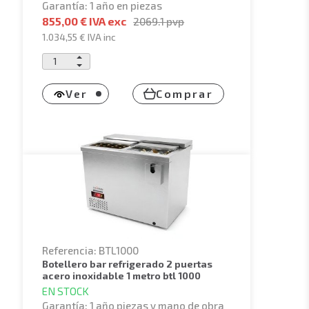
Garantía: 1 año en piezas
855,00 € IVA exc
2069.1
pvp
1.034,55 €
IVA inc
Ver
Comprar
Referencia: BTL1000
botellero bar refrigerado 2 puertas
acero inoxidable 1 metro btl 1000
EN STOCK
Garantía: 1 año piezas y mano de obra