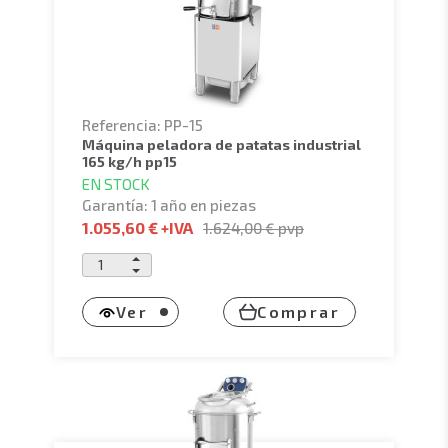
Referencia: PP-15
máquina peladora de patatas industrial
165 kg/h pp15
EN STOCK
Garantía: 1 año en piezas
1.055,60 €
+IVA
1.624,00 €
pvp
Ver
Comprar