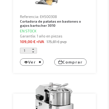
industrial
hasta un
cortador de verduras
profesional
.
Referencia: EH500308
cortadora de patatas en bastones o
gajos bartscher 3010
EN STOCK
Garantía: 1 año en piezas
109,00 €
+IVA
175,81 €
pvp
Ver
Comprar