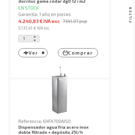
docriluc gama cedar dg0 12 i m2
EN STOCK
FILTER
Garantía: 1 año en piezas
4.240,83 € IVA exc
7341.07
pvp
5.131,41 €
IVA inc
Ver
Comprar
Referencia: EHFA700AIS0
dispensador agua fria acero inox
doble filtrado + depósito 25l/h