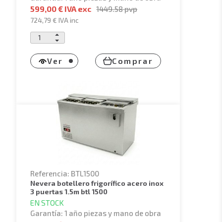
599,00 € IVA exc
1449.58
pvp
724,79 €
IVA inc
Ver
Comprar
Referencia: BTL1500
nevera botellero frigorífico acero inox
3 puertas 1.5m btl 1500
EN STOCK
Garantía: 1 año piezas y mano de obra