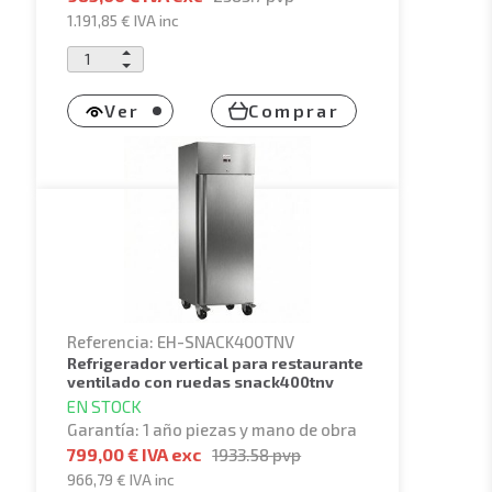
1.191,85 €
IVA inc
Ver
Comprar
Referencia: EH-SNACK400TNV
refrigerador vertical para restaurante
ventilado con ruedas snack400tnv
EN STOCK
Garantía: 1 año piezas y mano de obra
799,00 € IVA exc
1933.58
pvp
966,79 €
IVA inc