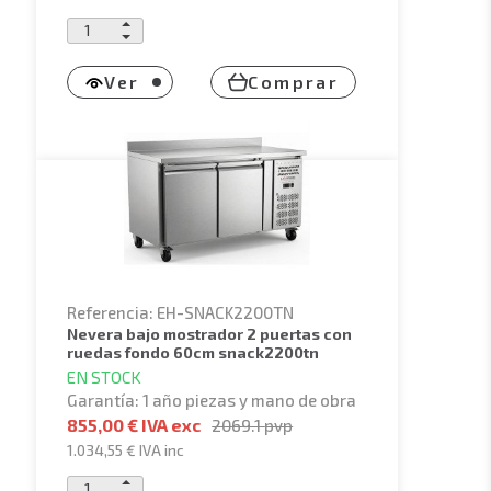
Ver
Comprar
Referencia: EH-SNACK2200TN
nevera bajo mostrador 2 puertas con
ruedas fondo 60cm snack2200tn
EN STOCK
Garantía: 1 año piezas y mano de obra
855,00 € IVA exc
2069.1
pvp
1.034,55 €
IVA inc