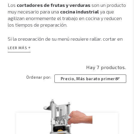
Los
cortadores de frutas y verduras
son un producto
muy necesario para una
cocina industrial
ya que
agilizan enormemente el trabajo en cocina y reducen
los tiempos de preparación.
Si la preparación de su menú requiere rallar, cortar en
rodajas, cortar en juliana, cortar a bastón o corte a
LEER MÁS
dados, estos
cortadores de verduras
son la solución
perfecta para realizar dichos procesos de forma
óptima y rápida.
Hay 7 productos.
Ordenar por:
Los
peladores de patatas industriales
Precio, Más barato primero
o
pelapatatas industrial
son unas excelentes
máquinas para pelar y lavar una gran cantidad de
patatas, eliminando el tedioso trabajo de pelar
patatas.
En maquinaria de hosteleria El Hostelero ofertamos un
amplio catálogo en equipamiento hostelero, entre el
que encontrará desde un
pelador de patatas