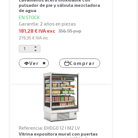
pulsador de pie y válvula mezcladora
de agua
EN STOCK
Garantía: 2 años en piezas
181,28 € IVA exc
356.95
pvp
219,35 €
IVA inc
Ver
Comprar
Referencia: EHDG0 12 I M2 LV
vitrina expositora mural con puertas