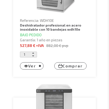
Referencia: WDH10E
deshidratador profesional en acero
inoxidable con 10 bandejas wdh10e
BAJO PEDIDO
Garantía: 1 año en piezas
527,88 €
+IVA
882,00 €
pvp
Ver
Comprar