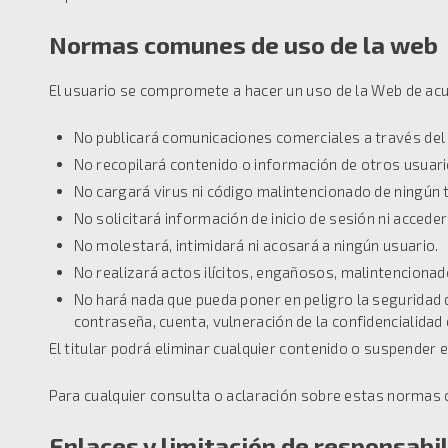
Normas comunes de uso de la web
El usuario se compromete a hacer un uso de la Web de acu
No publicará comunicaciones comerciales a través del 
No recopilará contenido o información de otros usuari
No cargará virus ni código malintencionado de ningún t
No solicitará información de inicio de sesión ni accede
No molestará, intimidará ni acosará a ningún usuario.
No realizará actos ilícitos, engañosos, malintencionad
No hará nada que pueda poner en peligro la seguridad 
contraseña, cuenta, vulneración de la confidencialidad
El titular podrá eliminar cualquier contenido o suspender e
Para cualquier consulta o aclaración sobre estas normas c
Enlaces y limitación de responsabil