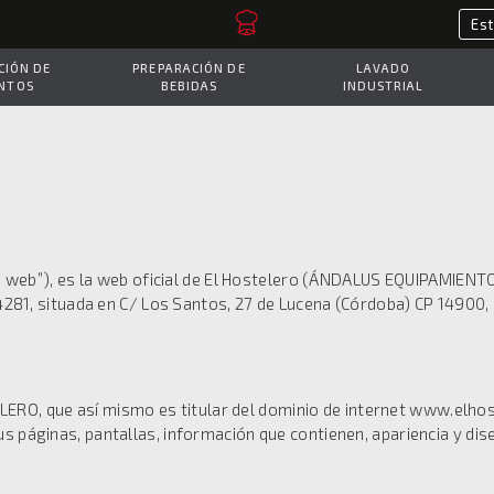
IÓN DE
PREPARACIÓN DE
LAVADO
NTOS
BEBIDAS
INDUSTRIAL
“la web”), es la web oficial de El Hostelero (ÁNDALUS EQUIPAMIEN
134281, situada en C/ Los Santos, 27 de Lucena (Córdoba) CP 14900
, que así mismo es titular del dominio de internet www.elhoste
us páginas, pantallas, información que contienen, apariencia y d