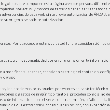
o logotipos que componen esta página web por persona diferente d
propiedad intelectual y marcas de terceros deben ser respetados 
do u advertencias de esta web sin la previa autorización de ÁNDA
 su origen o se solicite autorización.
erales. Por el acceso a esta web usted tendrá consideración de
quier responsabilidad por error u omisión en la información 
dificar, suspender, cancelar o restringir el contenido, configura
evio aviso.
vicio y los problemas ocasionados por errores de carácter técn
amaciones o gastos de ningún tipo, tanto si proceden como si no de
vos o de interrupciones en el servicio o transmisión, o fallos en la
usuario de que estas posibilidades pueden ocurrir, con excepción d