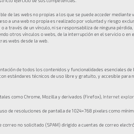
stricto ejercicio de sus competencias.
e las webs no propias a los que se puede acceder mediante vínc
o acceso a una web no propia es realizado por voluntad y riesgo 
 a través de un vínculo, ni se responsabiliza de ninguna pérdida,
uyendo otros vínculos o webs, de la interrupción en el servicio o en
otras webs desde la web.
ón de todos los contenidos y funcionalidades esenciales de la 
on estándares técnicos de uso libre y gratuito, y accesible par
tales como Chrome, Mozilla y derivados (Firefox),
Internet explo
uso de resoluciones de pantalla de 1024×768 pixeles como mínim
de correo no solicitado (SPAM) dirigido a cuentas de correo electro