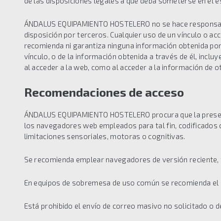
de las disposiciones legales a que deba someterse en el e
ÁNDALUS EQUIPAMIENTO HOSTELERO no se hace responsable d
disposición por terceros. Cualquier uso de un vínculo 
recomienda ni garantiza ninguna información obtenida por o
vínculo, o de la información obtenida a través de él, incl
al acceder a la web, como al acceder a la información de 
Recomendaciones de acceso
ÁNDALUS EQUIPAMIENTO HOSTELERO procura que la presentaci
los navegadores web empleados para tal fin, codificados c
limitaciones sensoriales, motoras o cognitivas.
Se recomienda emplear navegadores de versión reciente, 
En equipos de sobremesa de uso común se recomienda el 
Está prohibido el envío de correo masivo no solicitado o 