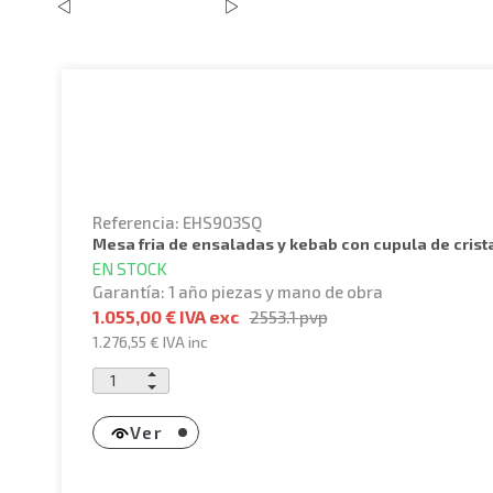
Referencia: EHS903SQ
mesa fria de ensaladas y kebab con cupula de cris
EN STOCK
Garantía: 1 año piezas y mano de obra
1.055,00 € IVA exc
2553.1
pvp
1.276,55 €
IVA inc
Ver