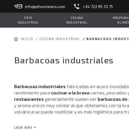
info@elhostelero.com
+34 722 85 33 75
FRÍO
COCINA
PREPARAC
INDUSTRIAL
INDUSTRIAL
ALIME
INICIO
/
COCINA INDUSTRIAL
/
BARBACOAS INDUST
Barbacoas industriales
Barbacoas industriales
fabricadas en acero inoxidabl
rendimiento para
cocinar a la brasa
carnes, pescados y
restaurantes
generalmente suelen ser
barbacoas de 
y aroma únicos muy similar al que obtenemos con la bras
volcánica se puede reutilizar y es más higiénica para tr
En el mercado de
maquinaria de cocina profesional
,
LEER MÁS