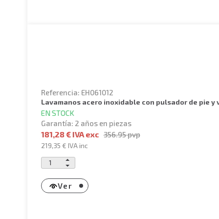
Referencia: EH061012
lavamanos acero inoxidable con pulsador de pie y
EN STOCK
Garantía: 2 años en piezas
181,28 € IVA exc
356.95
pvp
219,35 €
IVA inc
Ver