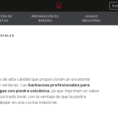
IÓN DE
PREPARACIÓN DE
LAVADO
NTOS
BEBIDAS
INDUSTRIAL
RIALES
e de alta calidad que proporcionan un excelente
 verduras. Las
barbacoas profesionales para
gas con piedra volcánica
, ya que imprimen un sabor
a tradicional, con la ventaja de que la piedra
abajar en una cocina industrial.
 en función de la energía utilizada, podemos encontrar