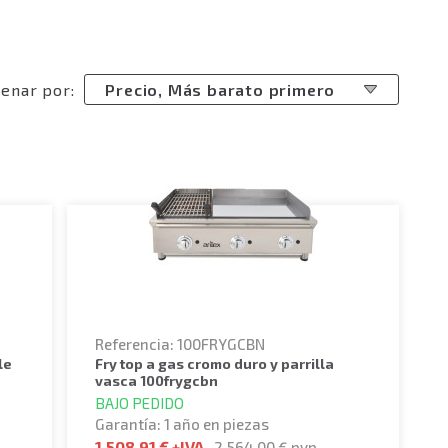
enar por:
Precio, Más barato primero
Referencia: 100FRYGCBN
fry top a gas cromo duro y parrilla
vasca 100frygcbn
BAJO PEDIDO
Garantía: 1 año en piezas
1.508,91 €
+IVA
2.564,00 €
pvp