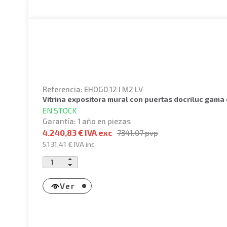
Referencia: EHDG0 12 I M2 LV
vitrina expositora mural con puertas docriluc gama 
EN STOCK
Garantía: 1 año en piezas
4.240,83 € IVA exc
7341.07
pvp
5.131,41 €
IVA inc
Ver