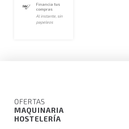
Financia tus
listas aun o se están apagando.
compras
Al instante, sin
Para conseguir los mejores resultados cocinando a la 
papeleos
de llevarlo a la parrilla, de este modo la carne o el 
más jugosa. Además conseguiremos que la grasa interi
Barbacoas profesionales para rest
Una vez realizado el análisis de los distintos tipos de
disponibles en el mercado, en maquinaria de hosteleri
Arilex
debido a sus excelentes prestaciones, el magnífic
su fácil limpieza y su bajo precio.
Escoja el modelo que más se ajuste a su establecimient
OFERTAS
MAQUINARIA
HOSTELERÍA