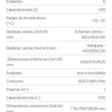
Estantes:
6
Capacidad neta (l):
465
Rango de temperatura
-10/-20
(ºC):
Medidas cestas (AxFxH)
Estantes centro -
mm:
300x460x190
Alargada -
Medidas cestas (AxFxH) mm:
410x595x130
Dimensiones interiores (AxFxH)
635x575x1625
mm:
Acabado:
acero inoxidable
Consumo:
820.5 kWh/Año
Puertas (nº):
1
Capacidad bruta (L):
600
Dimensiones exteriores (AxFxH)
775x750X1850h mm
mm: