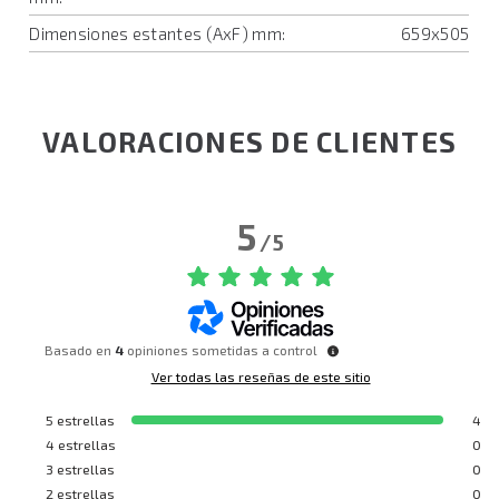
Dimensiones estantes (AxF) mm:
659x505
VALORACIONES DE CLIENTES
5
/
5
Basado en
4
opiniones sometidas a control
Ver todas las reseñas de este sitio
5
estrellas
4
4
estrellas
0
3
estrellas
0
2
estrellas
0