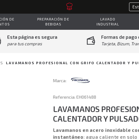
IÓN DE
PREPARACIÓN DE
LAVADO
NTOS
BEBIDAS
INDUSTRIAL
Esta página es segura
Formas de pago 
para tus compras
Tarjeta, Bizum, Tra
OS
LAVAMANOS PROFESIONAL CON GRIFO CALENTADOR Y PU
Marca:
Referencia: EH061488
LAVAMANOS PROFESION
CALENTADOR Y PULSAD
Lavamanos en acero inoxidable con
instantáneo
: agua caliente en solo