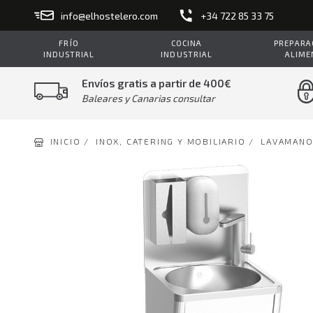
info@elhostelero.com
+34 722 85 33 75
FRÍO
COCINA
PREPARAC
INDUSTRIAL
INDUSTRIAL
ALIME
Envíos gratis a partir de 400€
Baleares y Canarias consultar
INICIO /
INOX, CATERING Y MOBILIARIO /
LAVAMAN