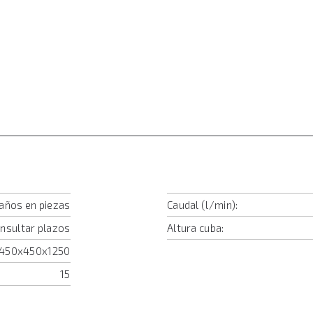
 años en piezas
Caudal (l/min):
onsultar plazos
Altura cuba:
450x450x1250
15