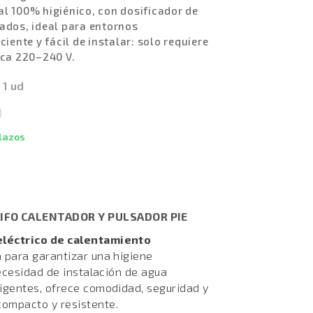
l 100% higiénico, con dosificador de
ados, ideal para entornos
iente y fácil de instalar: solo requiere
ica 220–240 V.
 1 ud
plazos
IFO CALENTADOR Y PULSADOR PIE
eléctrico de calentamiento
a para garantizar una higiene
necesidad de instalación de agua
igentes, ofrece comodidad, seguridad y
ompacto y resistente.