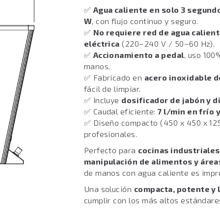
✅
Agua caliente en solo 3 segund
W
, con flujo continuo y seguro.
✅
No requiere red de agua calien
eléctrica
(220–240 V / 50–60 Hz).
✅
Accionamiento a pedal
, uso 100
manos.
✅ Fabricado en
acero inoxidable d
fácil de limpiar.
✅ Incluye
dosificador de jabón y 
✅ Caudal eficiente:
7 l/min en frío 
✅ Diseño compacto (450 x 450 x 125
profesionales.
Perfecto para
cocinas industriales
manipulación de alimentos y área
de manos con agua caliente es impre
Una solución
compacta, potente y l
cumplir con los más altos estándare