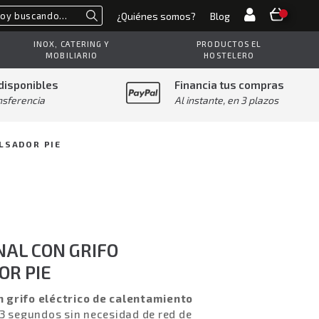
¿Quiénes somos?
Blog
Buscar
INOX, CATERING Y
PRODUCTOS EL
MOBILIARIO
HOSTELERO
disponibles
Financia tus compras
nsferencia
Al instante, en 3 plazos
LSADOR PIE
AL CON GRIFO
OR PIE
 grifo eléctrico de calentamiento
 3 segundos sin necesidad de red de