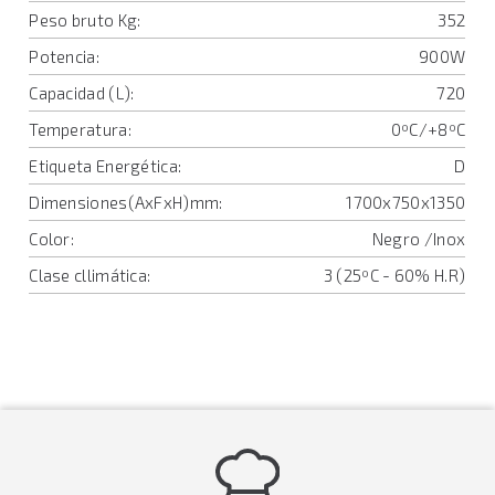
Peso bruto Kg:
352
Potencia:
900W
Capacidad (L):
720
Temperatura:
0ºC/+8ºC
Etiqueta Energética:
D
Dimensiones(AxFxH)mm:
1700x750x1350
Color:
Negro /Inox
Clase cllimática:
3 (25ºC - 60% H.R)