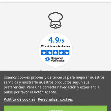
Condiciones de venta
Usamos cookies propias y de terceros para mejorar nuestros
Política de privacidad
servicios y mostrarle nuestros productos según sus
Aviso legal
preferencias. Para una correcta navegación y experiencia,
Política de cookies
pulse por favor el botón Acepto.
Atención al cliente:
Política de cookies
Personalizar cookies
L - V de 8:30 a 14:00 y de 16:00 a 18:00