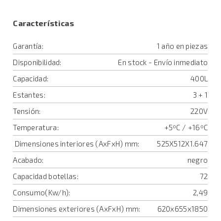
Características
Garantía:
1 año en piezas
Disponibilidad:
En stock - Envío inmediato
Capacidad:
400L
Estantes:
3 + 1
Tensión:
220V
Temperatura:
+5ºC / +16ºC
Dimensiones interiores (AxFxH) mm:
525X512X1.647
Acabado:
negro
Capacidad botellas:
72
Consumo(Kw/h):
2,49
Dimensiones exteriores (AxFxH) mm:
620x655x1850