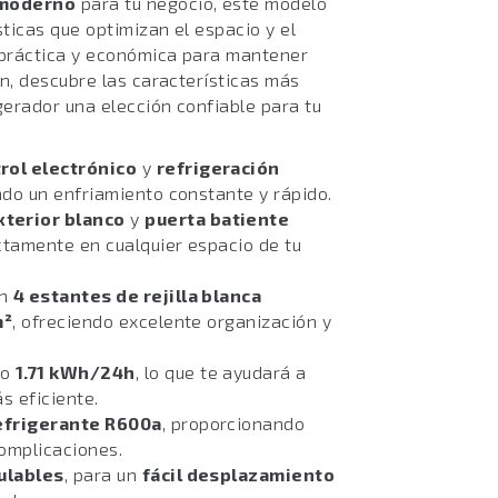
moderno
para tu negocio, este modelo
sticas que optimizan el espacio y el
 práctica y económica para mantener
n, descubre las características más
erador una elección confiable para tu
rol electrónico
y
refrigeración
ndo un enfriamiento constante y rápido.
xterior blanco
y
puerta batiente
ectamente en cualquier espacio de tu
on
4 estantes de rejilla blanca
m²
, ofreciendo excelente organización y
lo
1.71 kWh/24h
, lo que te ayudará a
s eficiente.
efrigerante R600a
, proporcionando
omplicaciones.
ulables
, para un
fácil desplazamiento