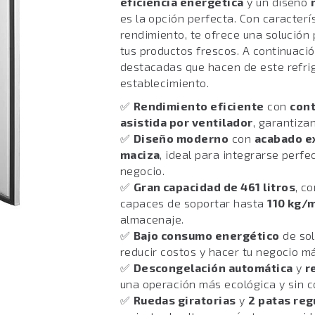
eficiencia energética
y un diseño
es la opción perfecta. Con caracterí
rendimiento, te ofrece una solución
tus productos frescos. A continuació
destacadas que hacen de este refrig
establecimiento.
✅
Rendimiento eficiente
con
cont
asistida por ventilador
, garantiza
✅
Diseño moderno
con
acabado e
maciza
, ideal para integrarse perf
negocio.
✅
Gran capacidad de 461 litros
, c
capaces de soportar hasta
110 kg/
almacenaje.
✅
Bajo consumo energético
de so
reducir costos y hacer tu negocio má
✅
Descongelación automática
y
r
una operación más ecológica y sin c
✅
Ruedas giratorias
y
2 patas reg