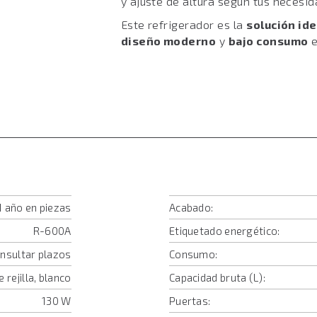
y ajuste de altura según tus necesid
Este refrigerador es la
solución ide
diseño moderno
y
bajo consumo
e
1 año en piezas
Acabado:
R-600A
Etiquetado energético:
onsultar plazos
Consumo:
 rejilla, blanco
Capacidad bruta (L):
130 W
Puertas: