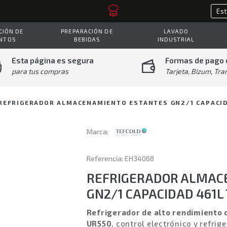
IÓN DE
PREPARACIÓN DE
LAVADO
NTOS
BEBIDAS
INDUSTRIAL
Esta página es segura
Formas de pago 
para tus compras
Tarjeta, Bizum, Tra
REFRIGERADOR ALMACENAMIENTO ESTANTES GN2/1 CAPACID
Marca:
Referencia: EH34068
REFRIGERADOR ALMAC
GN2/1 CAPACIDAD 461L
Refrigerador de alto rendimiento 
UR550
, control electrónico y refrig