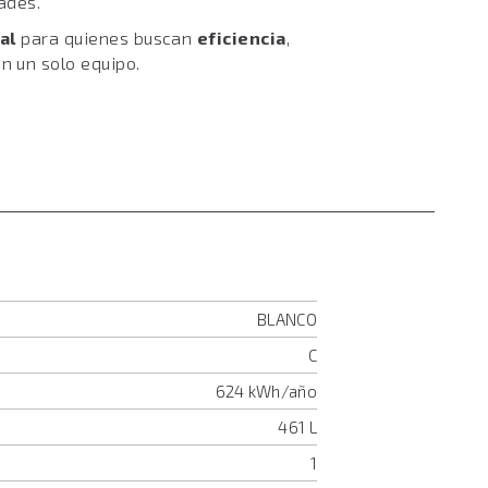
ades.
al
para quienes buscan
eficiencia
,
n un solo equipo.
BLANCO
C
624 kWh/año
461 L
1