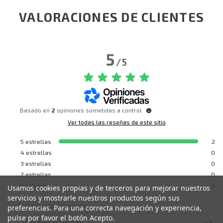
VALORACIONES DE CLIENTES
5
/
5
Basado en
2
opiniones sometidas a control
Ver todas las reseñas de este sitio
5
estrellas
2
4
estrellas
0
3
estrellas
0
2
estrellas
0
1
estrella
0
Usamos cookies propias y de terceros para mejorar nuestros
servicios y mostrarle nuestros productos según sus
Ordenar las opiniones
preferencias. Para una correcta navegación y experiencia,
pulse por favor el botón Acepto.