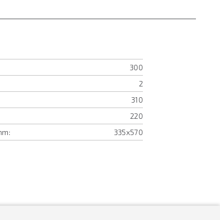
300
2
310
220
mm:
335x570