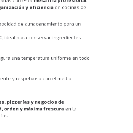
aladas con esta
mesa fría profesional
,
ganización y eficiencia
en cocinas de
pacidad de almacenamiento para un
C
, ideal para conservar ingredientes
gura una temperatura uniforme en todo
ciente y respetuoso con el medio
s, pizzerías y negocios de
d, orden y máxima frescura
en la
íos.