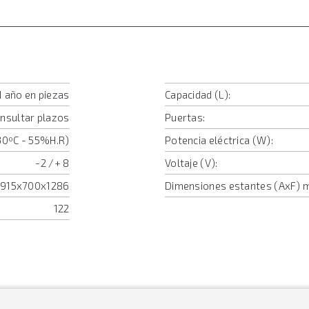
1 año en piezas
Capacidad (L):
onsultar plazos
Puertas:
30ºC - 55%H.R)
Potencia eléctrica (W):
-2 /+ 8
Voltaje (V):
915x700x1286
Dimensiones estantes (AxF) 
122