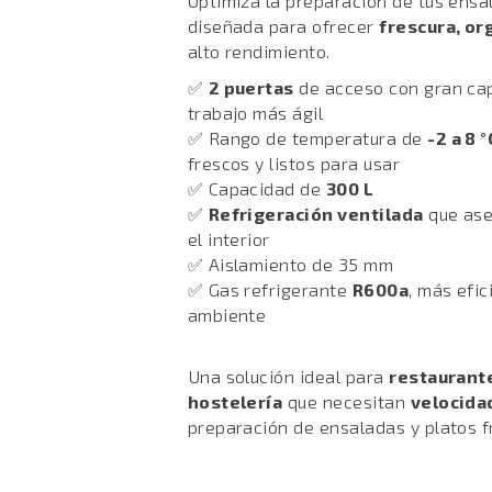
Optimiza la preparación de tus ens
diseñada para ofrecer
frescura, or
alto rendimiento.
✅
2 puertas
de acceso con gran ca
trabajo más ágil
✅ Rango de temperatura de
-2 a 8 °
frescos y listos para usar
✅ Capacidad de
300 L
✅
Refrigeración ventilada
que ase
el interior
✅ Aislamiento de 35 mm
✅ Gas refrigerante
R600a
, más efi
ambiente
Una solución ideal para
restaurante
hostelería
que necesitan
velocida
preparación de ensaladas y platos fr