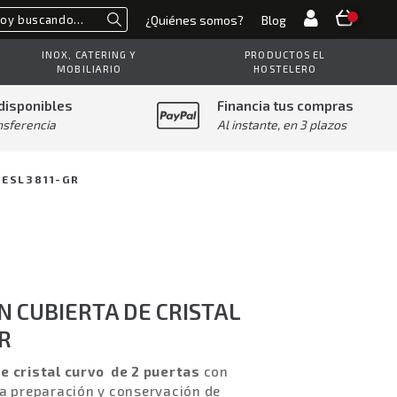
¿Quiénes somos?
Blog
Buscar
INOX, CATERING Y
PRODUCTOS EL
MOBILIARIO
HOSTELERO
disponibles
Financia tus compras
nsferencia
Al instante, en 3 plazos
HESL3811-GR
 CUBIERTA DE CRISTAL
R
e cristal curvo de 2 puertas
con
la preparación y conservación de