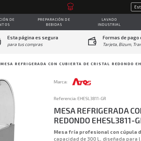
IÓN DE
PREPARACIÓN DE
LAVADO
NTOS
BEBIDAS
INDUSTRIAL
Esta página es segura
Formas de pago 
para tus compras
Tarjeta, Bizum, Tra
MESA REFRIGERADA CON CUBIERTA DE CRISTAL REDONDO E
Marca:
Referencia: EHESL3811-GR
MESA REFRIGERADA CON
REDONDO EHESL3811-G
Mesa fría profesional con cúpula d
capacidad de 300 L, diseñada para 