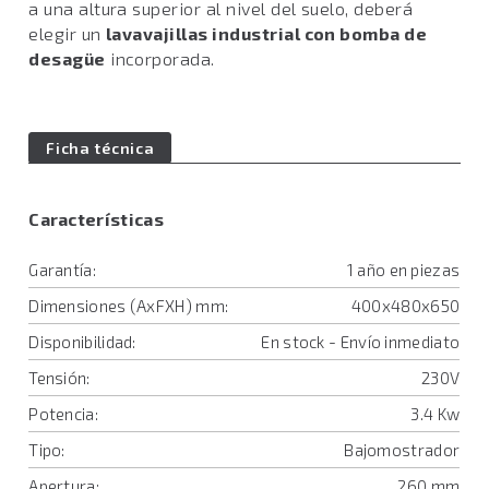
a una altura superior al nivel del suelo, deberá
elegir un
lavavajillas industrial con bomba de
desagüe
incorporada.
Ficha técnica
Características
Garantía:
1 año en piezas
Dimensiones (AxFXH) mm:
400x480x650
Disponibilidad:
En stock - Envío inmediato
Tensión:
230V
Potencia:
3.4 Kw
Tipo:
Bajomostrador
Apertura:
260 mm