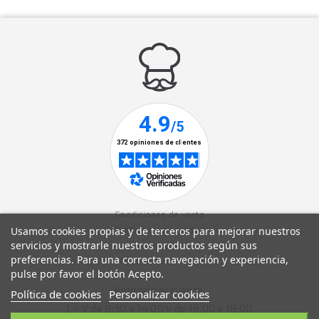
Condiciones de venta
Usamos cookies propias y de terceros para mejorar nuestros
Política de privacidad
servicios y mostrarle nuestros productos según sus
Aviso legal
preferencias. Para una correcta navegación y experiencia,
Política de cookies
pulse por favor el botón Acepto.
Atención al cliente:
Política de cookies
Personalizar cookies
L - V de 8:30 a 14:00 y de 16:00 a 18:00