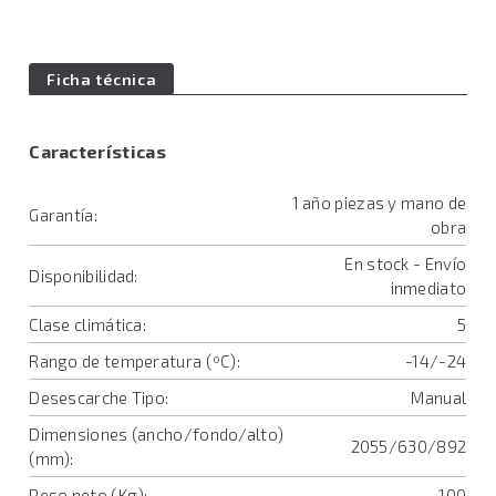
Ficha técnica
Características
1 año piezas y mano de
Garantía:
obra
En stock - Envío
Disponibilidad:
inmediato
Clase climática:
5
Rango de temperatura (ºC):
-14/-24
Desescarche Tipo:
Manual
Dimensiones (ancho/fondo/alto)
2055/630/892
(mm):
Peso neto (Kg):
100