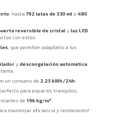
ento
: hasta
792 latas de 330 ml
o
480
puerta reversible de cristal
y
luz LED
uctos con estilo.
bles
, que permiten adaptarlo a tus
ilador
y
descongelación automática
stante.
con un consumo de
2.25 kWh/24h
.
 perfecto para espacios tranquilos.
estantes de
196 kg/m²
.
ara maximizar eficiencia y rendimiento!