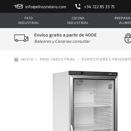
info@elhostelero.com
+34 722 85 33 75
FRÍO
COCINA
PREPARAC
INDUSTRIAL
INDUSTRIAL
ALIME
Envíos gratis a partir de 400€
Baleares y Canarias consultar
INICIO /
FRÍO INDUSTRIAL /
EXPOSITORES FRIGORÍ