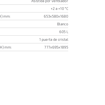
Asistida por ventilador
+2 a +10 °C
H) mm:
653x580x1680
Blanco
605 L
1 puerta de cristal
xH) mm:
777x695x1895