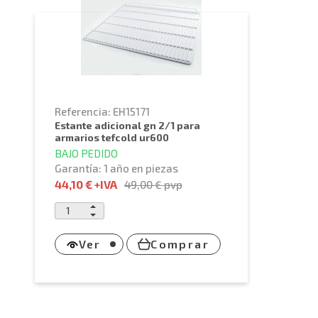
Referencia: EH15171
estante adicional gn 2/1 para
armarios tefcold ur600
BAJO PEDIDO
Garantía: 1 año en piezas
44,10 €
+IVA
49,00 €
pvp
Ver
Comprar