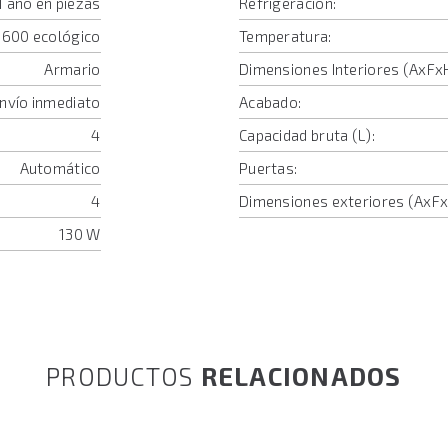
1 año en piezas
Refrigeración:
-600 ecológico
Temperatura:
Armario
Dimensiones Interiores (AxFx
Envío inmediato
Acabado:
4
Capacidad bruta (L):
Automático
Puertas:
4
Dimensiones exteriores (AxF
130 W
PRODUCTOS
RELACIONADOS