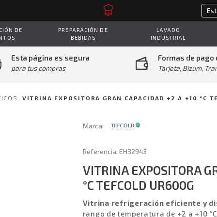
IÓN DE
PREPARACIÓN DE
LAVADO
NTOS
BEBIDAS
INDUSTRIAL
Esta página es segura
Formas de pago 
para tus compras
Tarjeta, Bizum, Tra
FICOS
VITRINA EXPOSITORA GRAN CAPACIDAD +2 A +10 °C 
Marca:
Referencia: EH32945
VITRINA EXPOSITORA GR
°C TEFCOLD UR600G
Vitrina refrigeración eficiente 
rango de temperatura de +2 a +10 °C