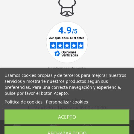
Condiciones de venta
Usamos cookies propias y de terceros para mejorar nuestros
Política de privacidad
servicios y mostrarle nuestros productos según sus
Aviso legal
preferencias. Para una correcta navegación y experiencia,
Política de cookies
pulse por favor el botón Acepto.
Atención al cliente:
Política de cookies
Personalizar cookies
L - V de 8:30 a 14:00 y de 16:00 a 18:00
ACEPTO
RECHAZAR TODO