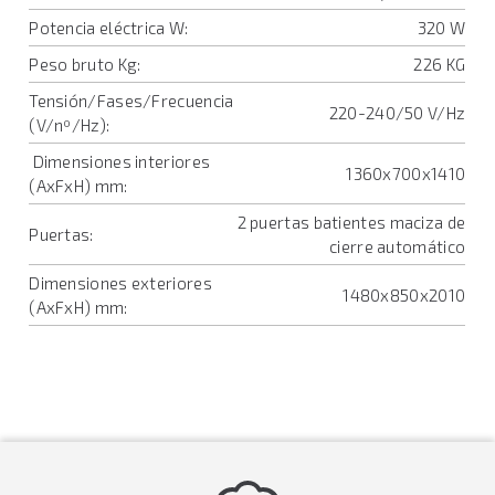
Potencia eléctrica W:
320 W
Peso bruto Kg:
226 KG
Tensión/Fases/Frecuencia
220-240/50 V/Hz
(V/nº/Hz):
Dimensiones interiores
1360x700x1410
(AxFxH) mm:
2 puertas batientes maciza de
Puertas:
cierre automático
Dimensiones exteriores
1480x850x2010
(AxFxH) mm: