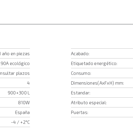
1 año en piezas
Acabado:
90A ecológico
Etiquetado energético:
onsultar plazos
Consumo:
4
Dimensiones(AxFxH) mm:
900+300 L
Estandar:
810W
Atributo especial:
España
Puertas:
-4 / +2°C