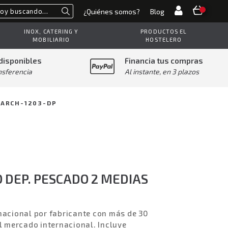
¿Quiénes somos?
Blog
Buscar
INOX, CATERING Y
PRODUCTOS EL
MOBILIARIO
HOSTELERO
disponibles
Financia tus compras
nsferencia
Al instante, en 3 plazos
HARCH-1203-DP
DEP. PESCADO 2 MEDIAS
nacional por fabricante con más de 30
el mercado internacional. Incluye