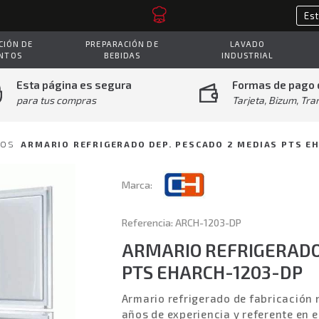
IÓN DE
PREPARACIÓN DE
LAVADO
NTOS
BEBIDAS
INDUSTRIAL
Esta página es segura
Formas de pago 
para tus compras
Tarjeta, Bizum, Tra
DOS
ARMARIO REFRIGERADO DEP. PESCADO 2 MEDIAS PTS E
Marca:
Referencia: ARCH-1203-DP
ARMARIO REFRIGERADO 
PTS EHARCH-1203-DP
Armario refrigerado de fabricación 
años de experiencia y referente en 