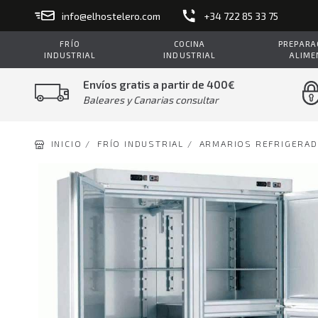
info@elhostelero.com
+34 722 85 33 75
FRÍO
COCINA
PREPARAC
INDUSTRIAL
INDUSTRIAL
ALIME
Envíos gratis a partir de 400€
Baleares y Canarias consultar
INICIO /
FRÍO INDUSTRIAL /
ARMARIOS REFRIGERA