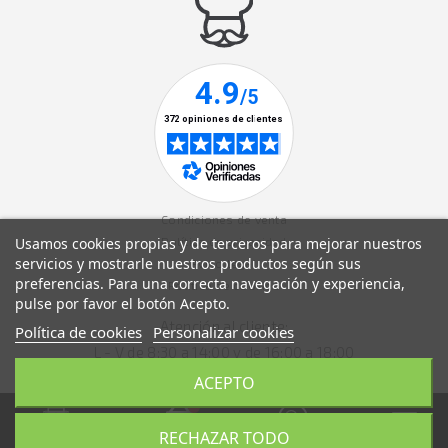
Condiciones de venta
Usamos cookies propias y de terceros para mejorar nuestros
Política de privacidad
servicios y mostrarle nuestros productos según sus
Aviso legal
preferencias. Para una correcta navegación y experiencia,
Política de cookies
pulse por favor el botón Acepto.
Atención al cliente:
Política de cookies
Personalizar cookies
L - V de 8:30 a 14:00 y de 16:00 a 18:00
ACEPTO
RECHAZAR TODO
Menú
Productos
Carrito
Buscar