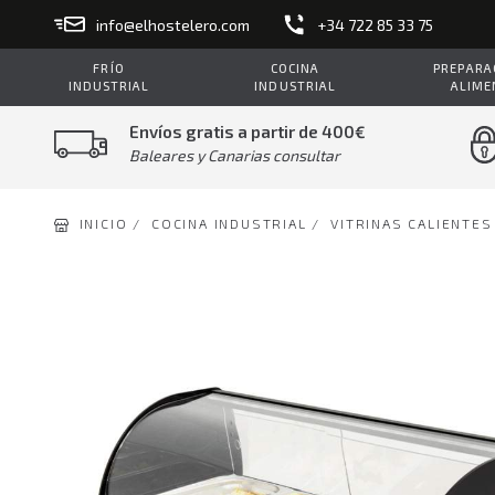
info@elhostelero.com
+34 722 85 33 75
FRÍO
COCINA
PREPARAC
INDUSTRIAL
INDUSTRIAL
ALIME
Envíos gratis a partir de 400€
Baleares y Canarias consultar
INICIO /
COCINA INDUSTRIAL /
VITRINAS CALIENTES