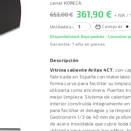
canal HORECA.
361,90 €
653,00 €
+ IVA / 
Comprar
Unidades:
Disponibilidad: Bajo pedido - Consultar 
Garantía: 1 año en piezas
Descripción
Vitrina caliente Arilex 4CT
, con c
fabricada en España con materiales d
forma curva para facilitar su limpie
utilizarla como encimera. Puertas t
mejor limpieza. Sistema de calenta
interior construida íntegramente en
para facilitar el desagüe y la limpi
Gastronorm 1/3 de 40 mm de profund
de acero inoxidable que cubre toda l
utilizarla para exponer bocadillos, bo