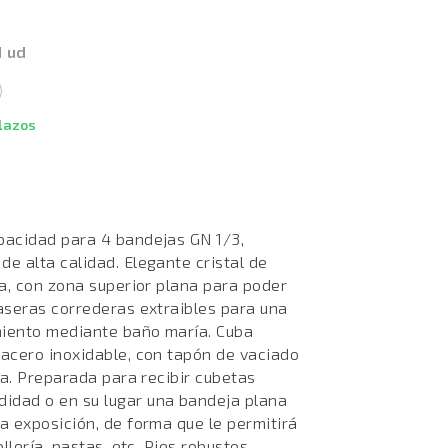
1 ud
plazos
apacidad para 4 bandejas GN 1/3,
e alta calidad. Elegante cristal de
za, con zona superior plana para poder
raseras correderas extraibles para una
miento mediante baño maría. Cuba
 acero inoxidable, con tapón de vaciado
eza. Preparada para recibir cubetas
idad o en su lugar una bandeja plana
a exposición, de forma que le permitirá
llería, pastas, etc. Pies robustos