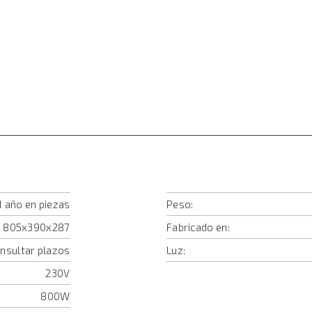
1 año en piezas
Peso:
805x390x287
Fabricado en:
onsultar plazos
Luz:
230V
800W