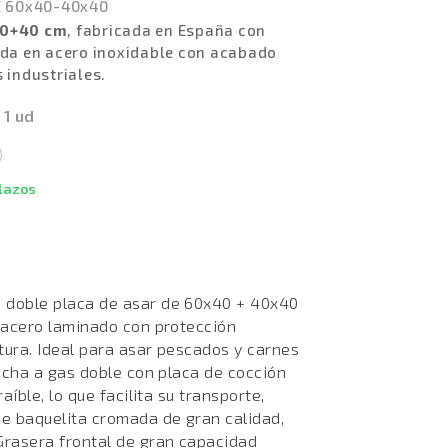
E 60x40-40x40
 60+40 cm
, fabricada en España con
ida en acero inoxidable con acabado
 industriales.
 1 ud
plazos
 doble placa de asar de 60x40 + 40x40
 acero laminado con protección
tura. Ideal para asar pescados y carnes
ncha a gas doble con placa de cocción
íble, lo que facilita su transporte,
e baquelita cromada de gran calidad,
rasera frontal de gran capacidad