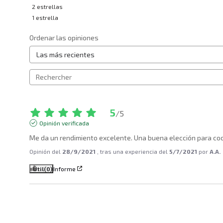
2
estrellas
1
estrella
Ordenar las opiniones
5
/
5
Opinión verificada
Me da un rendimiento excelente. Una buena elección para coc
Opinión del
28/9/2021
, tras una experiencia del
5/7/2021
por
A.A.
Útil
(0)
Informe