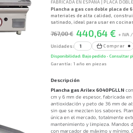
FABRICADA EN ESPAÑA
|
PLACA DOBL
Plancha a gas con doble placa de
materiales de alta calidad, constru
satinado, ideal para usar en cocinas
440,64 €
767,00 €
+ IVA /
Comprar
Unidades:
Disponibilidad: Bajo pedido - Consultar 
Garantía: 1 año en piezas
Descripción
Plancha gas Arilex
6040PGLLN
con
cm y 6 mm de espesor, fabricada en
antioxidación y peto de 36 mm de al
sin que se mezclen los sabores. Pla
única en el mercado, totalmente extra
mantenimiento y limpieza. Mandos d
con marcador de máximo y mínimo. G