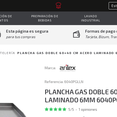
IÓN DE
PREPARACIÓN DE
LAVADO
NTOS
BEBIDAS
INDUSTRIAL
Esta página es segura
Formas de pago 
para tus compras
Tarjeta, Bizum, Tra
TELERÍA
PLANCHA GAS DOBLE 60+40 CM ACERO LAMINADO
Marca:
Referencia: 6040PGLLN
PLANCHA GAS DOBLE 6
LAMINADO 6MM 6040P
5
/
5
-
1
opiniones