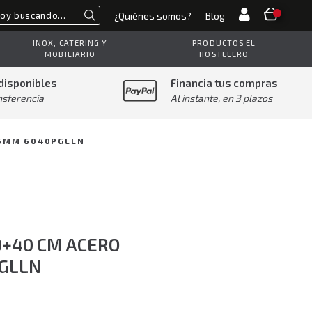
¿Quiénes somos?
Blog
Buscar
INOX, CATERING Y
PRODUCTOS EL
MOBILIARIO
HOSTELERO
disponibles
Financia tus compras
nsferencia
Al instante, en 3 plazos
 6MM 6040PGLLN
0+40 CM ACERO
GLLN