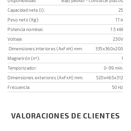
Disponibilidad:
Bajo pedido - Consultar plazos
Capacidad neta (l):
25
Peso neto (Kg):
17.4
Potencia nominal:
1.5 kW
Voltaje:
230V
Dimensiones interiores (AxFxH) mm:
335x360x200
Magnetrón (nº):
1
Temporizador:
0-99 min.
Dimensiones exteriores (AxFxH) mm:
520x465x312
Frecuencia:
50 Hz
VALORACIONES DE CLIENTES