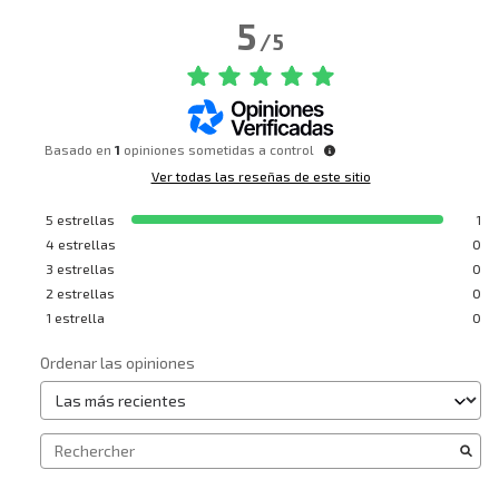
5
/
5
Basado en
1
opiniones sometidas a control
Ver todas las reseñas de este sitio
5
estrellas
1
4
estrellas
0
3
estrellas
0
2
estrellas
0
1
estrella
0
Ordenar las opiniones