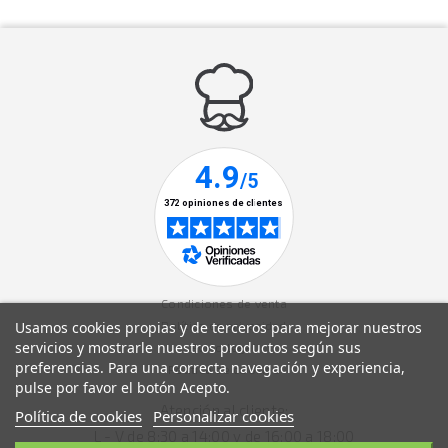
Condiciones de venta
Política de privacidad
Usamos cookies propias y de terceros para mejorar nuestros
servicios y mostrarle nuestros productos según sus
Aviso legal
preferencias. Para una correcta navegación y experiencia,
Política de cookies
pulse por favor el botón Acepto.
Atención al cliente:
Política de cookies
Personalizar cookies
L - V de 8:30 a 14:00 y de 16:00 a 18:00