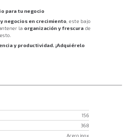
cio para tu negocio
 y negocios en crecimiento
, este bajo
antener la
organización y frescura
de
esto.
encia y productividad. ¡Adquiérelo
156
368
Acero inox