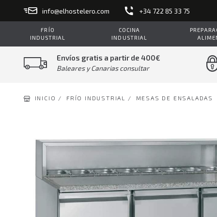
info@elhostelero.com
+34 722 85 33 75
FRÍO
COCINA
PREPARAC
INDUSTRIAL
INDUSTRIAL
ALIME
Envíos gratis a partir de 400€
Baleares y Canarias consultar
INICIO /
FRÍO INDUSTRIAL /
MESAS DE ENSALADAS