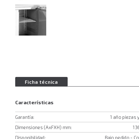
Ficha técnica
Características
Garantía:
1 año piezas
Dimensiones (AxFXH) mm:
13
Disponibilidad:
Bajo pedido - C