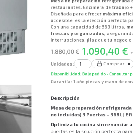
Mesa de preparación refrigerada 
restaurantes. Encimera de trabajo +
Diseñada para ofrecer
máxima efici
accesible, es la elección perfecta 
Con una capacidad de 368 litros
, m
frescos y organizados
, asegurando
interrupciones. ¡Haz que tu negocio
1.090,40 €
1.880,00 €
+
Comprar
Unidades:
Disponibilidad: Bajo pedido - Consultar 
Garantía: 1 año piezas y mano de obr
Descripción
Mesa de preparación refrigerada 
no incluidas) 3 Puertas – 368L | E
Optimiza tu cocina sin renunciar a 
puertas es la solución perfecta par