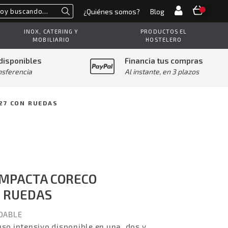
¿Quiénes somos?
Blog
Buscar
INOX, CATERING Y
PRODUCTOS EL
MOBILIARIO
HOSTELERO
disponibles
Financia tus compras
nsferencia
Al instante, en 3 plazos
27 CON RUEDAS
MPACTA CORECO
N RUEDAS
DABLE
so intensivo disponible en una, dos y