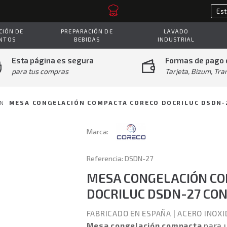
IÓN DE
PREPARACIÓN DE
LAVADO
NTOS
BEBIDAS
INDUSTRIAL
Esta página es segura
Formas de pago 
para tus compras
Tarjeta, Bizum, Tra
N
MESA CONGELACIÓN COMPACTA CORECO DOCRILUC DSDN-
Marca:
Referencia: DSDN-27
MESA CONGELACIÓN CO
DOCRILUC DSDN-27 CO
FABRICADO EN ESPAÑA
|
ACERO INOXI
Mesa congelación compacta
para u