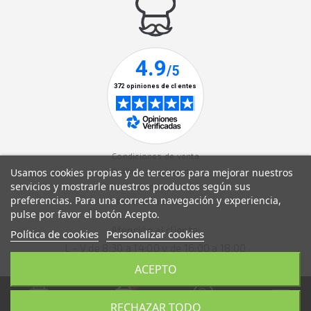
Condiciones de venta
Usamos cookies propias y de terceros para mejorar nuestros
Política de privacidad
servicios y mostrarle nuestros productos según sus
Aviso legal
preferencias. Para una correcta navegación y experiencia,
Política de cookies
pulse por favor el botón Acepto.
Atención al cliente:
Política de cookies
Personalizar cookies
L - V de 8:30 a 14:00 y de 16:00 a 18:00
ACEPTO
RECHAZAR TODO