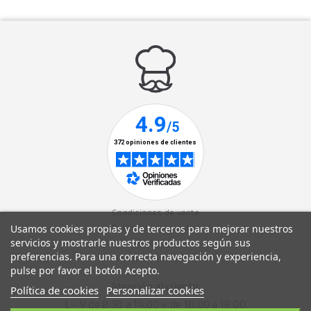
Condiciones de venta
Usamos cookies propias y de terceros para mejorar nuestros
Política de privacidad
servicios y mostrarle nuestros productos según sus
Aviso legal
preferencias. Para una correcta navegación y experiencia,
Política de cookies
pulse por favor el botón Acepto.
Atención al cliente:
Política de cookies
Personalizar cookies
L - V de 8:30 a 14:00 y de 16:00 a 18:00