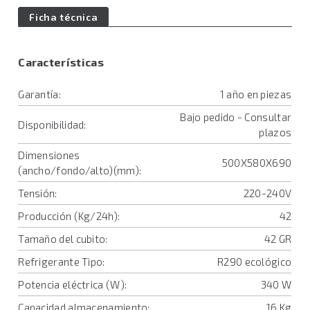
Ficha técnica
Características
Garantía:
1 año en piezas
Bajo pedido - Consultar
Disponibilidad:
plazos
Dimensiones
500X580X690
(ancho/fondo/alto)(mm):
Tensión:
220-240V
Producción (Kg/24h):
42
Tamaño del cubito:
42 GR
Refrigerante Tipo:
R290 ecológico
Potencia eléctrica (W):
340 W
Capacidad almacenamiento:
16 Kg