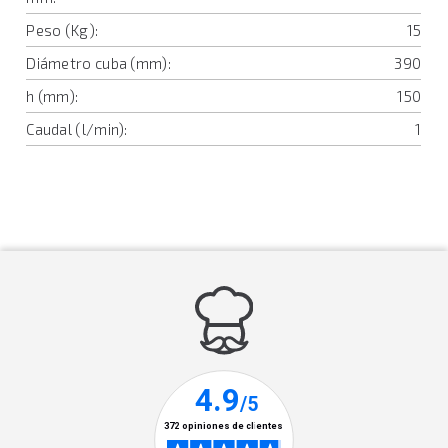
Peso (Kg):
15
Diámetro cuba (mm):
390
h (mm):
150
Caudal (l/min):
1