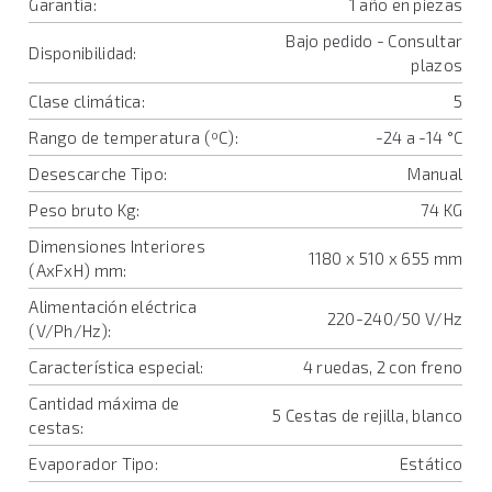
Garantía:
1 año en piezas
Bajo pedido - Consultar
Disponibilidad:
plazos
Clase climática:
5
Rango de temperatura (ºC):
-24 a -14 °C
Desescarche Tipo:
Manual
Peso bruto Kg:
74 KG
Dimensiones Interiores
1180 x 510 x 655 mm
(AxFxH) mm:
Alimentación eléctrica
220-240/50 V/Hz
(V/Ph/Hz):
Característica especial:
4 ruedas, 2 con freno
Cantidad máxima de
5 Cestas de rejilla, blanco
cestas:
Evaporador Tipo:
Estático