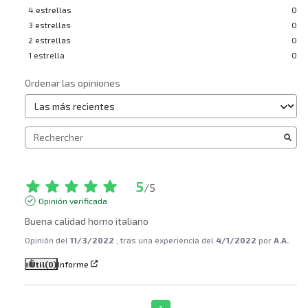
4
estrellas
0
3
estrellas
0
2
estrellas
0
1
estrella
0
Ordenar las opiniones
5
/
5
Opinión verificada
Buena calidad horno italiano
Opinión del
11/3/2022
, tras una experiencia del
4/1/2022
por
A.A.
Útil
(0)
Informe