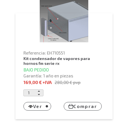
Referencia: EH710551
kit condensador de vapores para
hornos fm serie rx
BAJO PEDIDO
Garantía: 1 año en piezas
169,00 €
+IVA
280,00 €
pvp
Ver
Comprar