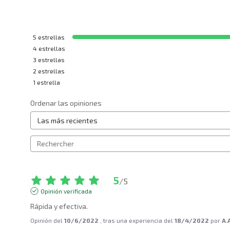
5
estrellas
4
estrellas
3
estrellas
2
estrellas
1
estrella
Ordenar las opiniones
5
/
5
Opinión verificada
Rápida y efectiva.
Opinión del
10/6/2022
, tras una experiencia del
18/4/2022
por
A.