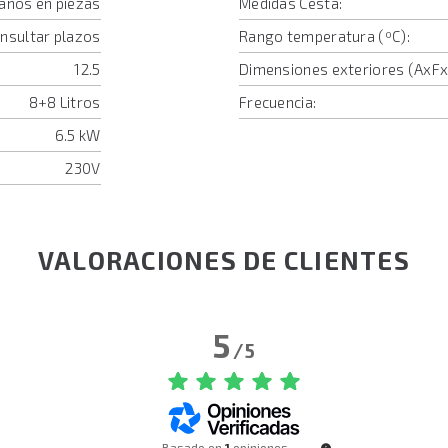
 años en piezas
Medidas Cesta:
onsultar plazos
Rango temperatura (ºC):
12.5
Dimensiones exteriores (AxF
8+8 Litros
Frecuencia:
6.5 kW
230V
VALORACIONES DE CLIENTES
5
/
5
Basado en
1
opiniones