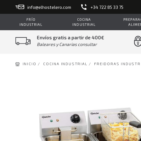
info@elhostelero.com
+34 722 85 33 75
FRÍO
COCINA
PREPARAC
INDUSTRIAL
INDUSTRIAL
ALIME
Envíos gratis a partir de 400€
Baleares y Canarias consultar
INICIO /
COCINA INDUSTRIAL /
FREIDORAS INDUSTR