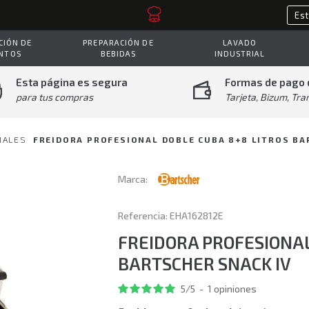
IÓN DE
PREPARACIÓN DE
LAVADO
NTOS
BEBIDAS
INDUSTRIAL
Esta página es segura
Formas de pago 
para tus compras
Tarjeta, Bizum, Tra
IALES
FREIDORA PROFESIONAL DOBLE CUBA 8+8 LITROS BA
Marca:
Referencia: EHA162812E
FREIDORA PROFESIONAL
BARTSCHER SNACK IV
5
/
5
-
1
opiniones