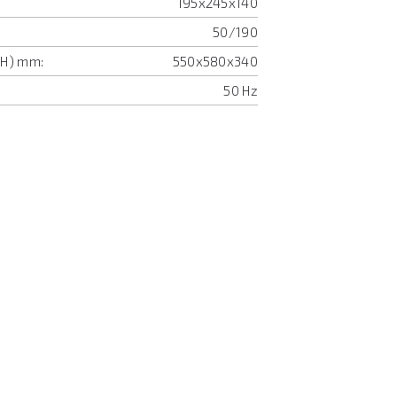
195x245x140
50/190
xH) mm:
550x580x340
50 Hz