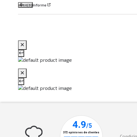
Útil
(0)
Informe
Condici