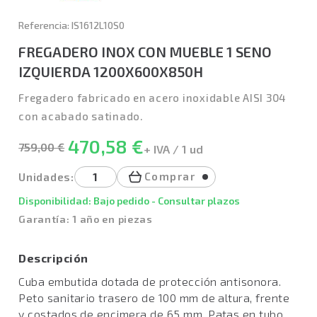
Referencia: IS1612L10S0
FREGADERO INOX CON MUEBLE 1 SENO
IZQUIERDA 1200X600X850H
Fregadero fabricado en acero inoxidable AISI 304
con acabado satinado.
470,58 €
759,00 €
+ IVA / 1 ud
Comprar
Unidades:
Disponibilidad: Bajo pedido - Consultar plazos
Garantía: 1 año en piezas
Descripción
Cuba embutida dotada de protección antisonora.
Peto sanitario trasero de 100 mm de altura, frente
y costados de encimera de 65 mm. Patas en tubo