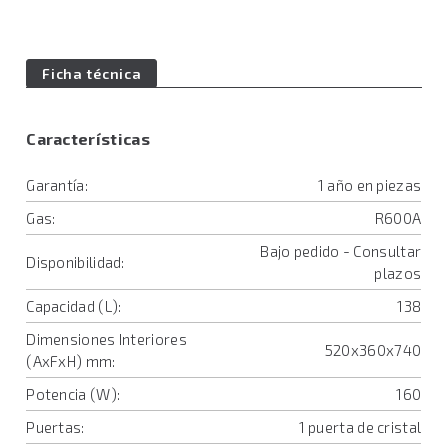
Ficha técnica
Características
Garantía:
1 año en piezas
Gas:
R600A
Bajo pedido - Consultar
Disponibilidad:
plazos
Capacidad (L):
138
Dimensiones Interiores
520x360x740
(AxFxH) mm:
Potencia (W):
160
Puertas:
1 puerta de cristal