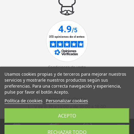
Condiciones de venta
Usamos cookies propias y de terceros para mejorar nuestros
Política de privacidad
servicios y mostrarle nuestros productos según sus
Aviso legal
preferencias. Para una correcta navegación y experiencia,
Política de cookies
pulse por favor el botón Acepto.
Atención al cliente:
Política de cookies
Personalizar cookies
L - V de 8:30 a 14:00 y de 16:00 a 18:00
ACEPTO
RECHAZAR TODO
Menú