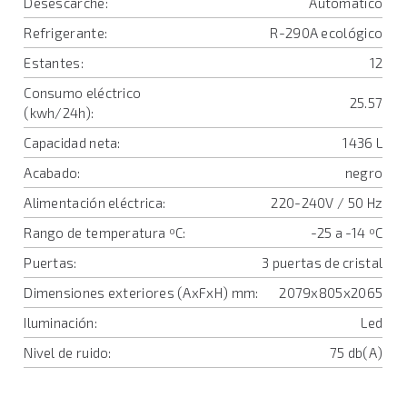
Desescarche:
Automático
Refrigerante:
R-290A ecológico
Estantes:
12
Consumo eléctrico
25.57
(kwh/24h):
Capacidad neta:
1436 L
Acabado:
negro
Alimentación eléctrica:
220-240V / 50 Hz
Rango de temperatura ºC:
-25 a -14 ºC
Puertas:
3 puertas de cristal
Dimensiones exteriores (AxFxH) mm:
2079x805x2065
Iluminación:
Led
Nivel de ruido:
75 db(A)