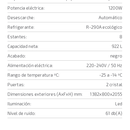
Potencia eléctrica:
1200W
Desescarche:
Automático
Refrigerante:
R-290A ecológico
Estantes:
8
Capacidad neta:
922 L
Acabado:
negro
Alimentación eléctrica:
220-240V / 50 Hz
Rango de temperatura ºC:
-25 a -14 ºC
Puertas:
2 cristal
Dimensiones exteriores (AxFxH) mm:
1382x800x2055
Iluminación:
Led
Nivel de ruido:
61 db(A)