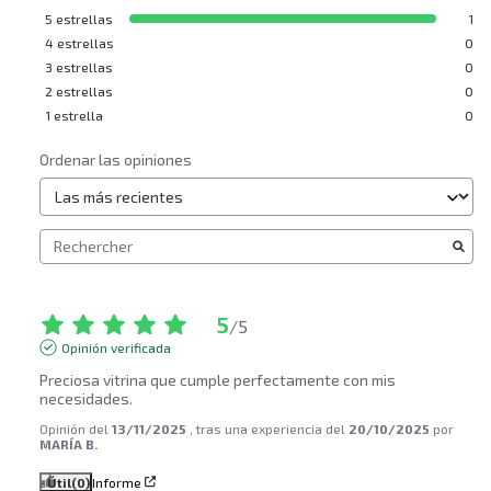
5
estrellas
1
4
estrellas
0
3
estrellas
0
2
estrellas
0
1
estrella
0
Ordenar las opiniones
5
/
5
Opinión verificada
Preciosa vitrina que cumple perfectamente con mis 
necesidades.
Opinión del
13/11/2025
, tras una experiencia del
20/10/2025
por
MARÍA B.
Útil
(0)
Informe