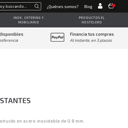
¿Quiénes somos?
Blog
Buscar
INOX, CATERING Y
PRODUCTOS EL
MOBILIARIO
HOSTELERO
disponibles
Financia tus compras
nsferencia
Al instante, en 3 plazos
ESTANTES
struido en acero inoxidable de 0.8 mm.