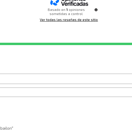
Basado en
1
opiniones
sometidas a control
Ver todas las reseñas de este sitio
bailon"