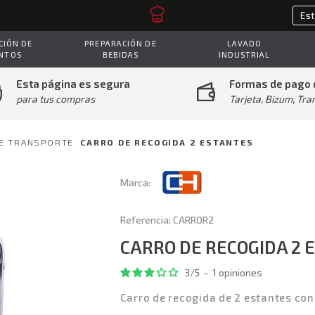
IÓN DE
PREPARACIÓN DE
LAVADO
NTOS
BEBIDAS
INDUSTRIAL
Esta página es segura
Formas de pago 
para tus compras
Tarjeta, Bizum, Tra
E TRANSPORTE
CARRO DE RECOGIDA 2 ESTANTES
Marca:
Referencia: CARROR2
CARRO DE RECOGIDA 2 
3
/
5
-
1
opiniones
Carro de recogida de 2 estantes con