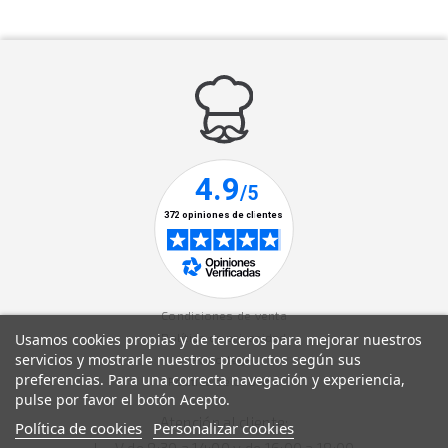
Condiciones de venta
Usamos cookies propias y de terceros para mejorar nuestros
Política de privacidad
servicios y mostrarle nuestros productos según sus
Aviso legal
preferencias. Para una correcta navegación y experiencia,
Política de cookies
pulse por favor el botón Acepto.
Atención al cliente:
Política de cookies
Personalizar cookies