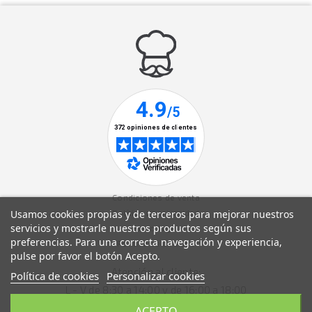
Condiciones de venta
Política de privacidad
Usamos cookies propias y de terceros para mejorar nuestros
servicios y mostrarle nuestros productos según sus
Aviso legal
preferencias. Para una correcta navegación y experiencia,
Política de cookies
pulse por favor el botón Acepto.
Atención al cliente:
Política de cookies
Personalizar cookies
L - V de 8:30 a 14:00 y de 16:00 a 18:00
ACEPTO