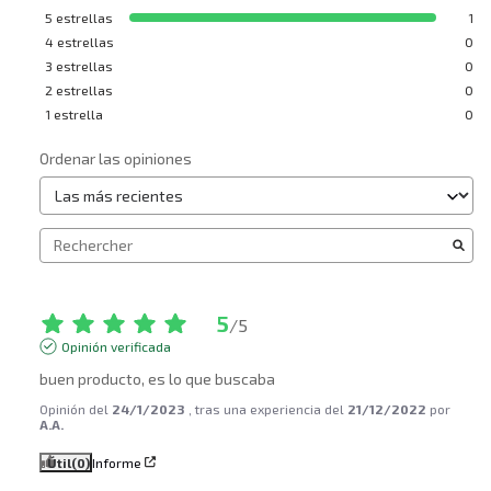
5
estrellas
1
4
estrellas
0
3
estrellas
0
2
estrellas
0
1
estrella
0
Ordenar las opiniones
5
/
5
Opinión verificada
buen producto, es lo que buscaba
Opinión del
24/1/2023
, tras una experiencia del
21/12/2022
por
A.A.
Útil
(0)
Informe