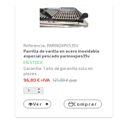
Referencia: PARINOXPES35V
parrilla de varilla en acero inoxidable
especial pescado parinoxpes35v
EN STOCK
Garantía: 1 año de garantía solo en
piezas
96,80 €
+IVA
121,00 €
pvp
Ver
Comprar