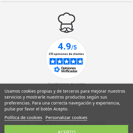
Condiciones de venta
Usamos cookies propias y de terceros para mejorar nuestros
Política de privacidad
servicios y mostrarle nuestros productos según sus
Aviso legal
preferencias. Para una correcta navegación y experiencia,
Política de cookies
pulse por favor el botón Acepto.
Atención al cliente:
Política de cookies
Personalizar cookies
L - V de 8:30 a 14:00 y de 16:00 a 18:00
ACEPTO