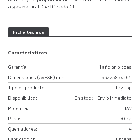
a gas natural. Certificado CE.
Ficha técnica
Características
Garantía:
1 año en piezas
Dimensiones (AxFXH) mm:
692x587x364
Tipo de producto:
Fry top
Disponibilidad:
En stock - Envío inmediato
Potencia:
11 kW
Peso:
50 Kg
Quemadores:
4
Fabricado en:
España