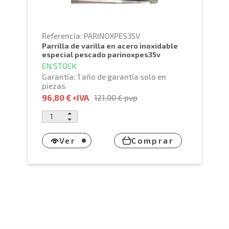
Referencia: PARINOXPES35V
parrilla de varilla en acero inoxidable
especial pescado parinoxpes35v
EN STOCK
Garantía: 1 año de garantía solo en
piezas
96,80 €
+IVA
121,00 €
pvp
Ver
Comprar