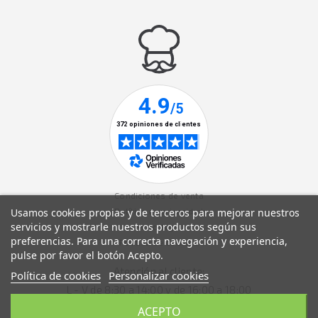
Condiciones de venta
Usamos cookies propias y de terceros para mejorar nuestros
Política de privacidad
servicios y mostrarle nuestros productos según sus
Aviso legal
preferencias. Para una correcta navegación y experiencia,
Política de cookies
pulse por favor el botón Acepto.
Atención al cliente:
Política de cookies
Personalizar cookies
L - V de 8:30 a 14:00 y de 16:00 a 18:00
ACEPTO