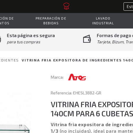
IÓN DE
PREPARACIÓN DE
LAVADO
NTOS
BEBIDAS
INDUSTRIAL
Esta página es segura
Formas de pago 
para tus compras
Tarjeta, Bizum, Tra
EDIENTES
VITRINA FRIA EXPOSITORA DE INGREDIENTES 140
Marca:
Referencia: EHESL3882-GR
VITRINA FRIA EXPOSIT
140CM PARA 6 CUBETAS
Vitrina fria expositora de ingredi
1/3
(no incluidas), ideal para mante