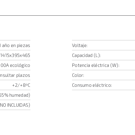
1 año en piezas
Voltaje:
1415x395x465
Capacidad (L):
00A ecológico
Potencia eléctrica (W):
onsultar plazos
Color:
+2/+8ºC
Consumo eléctrico:
/ 55% humedad)
(NO INCLUIDAS)