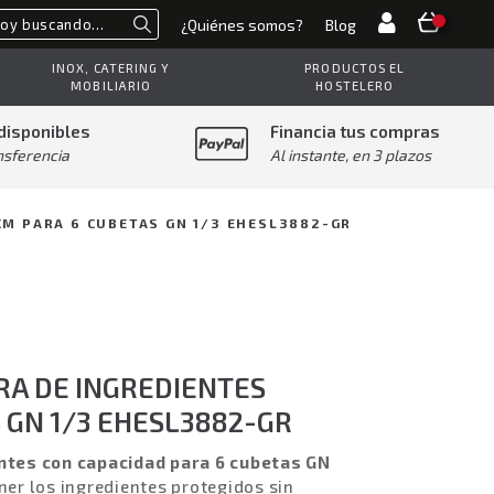
¿Quiénes somos?
Blog
Buscar
INOX, CATERING Y
PRODUCTOS EL
MOBILIARIO
HOSTELERO
disponibles
Financia tus compras
nsferencia
Al instante, en 3 plazos
CM PARA 6 CUBETAS GN 1/3 EHESL3882-GR
ORA DE INGREDIENTES
 GN 1/3 EHESL3882-GR
entes con capacidad para 6 cubetas GN
ner los ingredientes protegidos sin