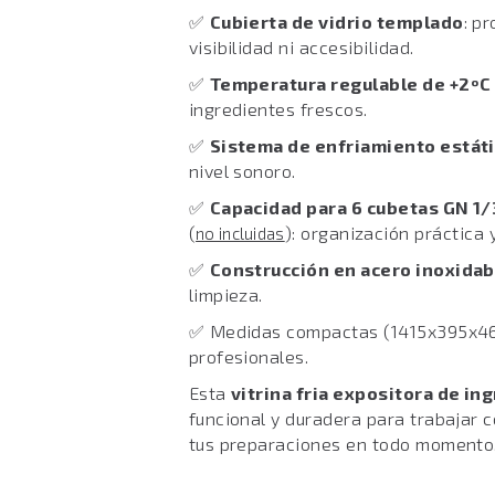
✅
Cubierta de vidrio templado
: p
visibilidad ni accesibilidad.
✅
Temperatura regulable de +2ºC 
ingredientes frescos.
✅
Sistema de enfriamiento estát
nivel sonoro.
✅
Capacidad para 6 cubetas GN 1/
(
): organización práctica y
no incluidas
✅
Construcción en acero inoxidab
limpieza.
✅ Medidas compactas (1415x395x46
profesionales.
Esta
vitrina fria expositora de in
funcional y duradera para trabajar 
tus preparaciones en todo momento